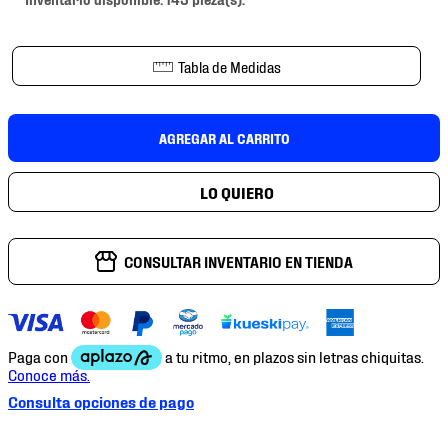
7
.
chivas
8
.
mochilas
Tabla de Medidas
9
.
tenis niño
10
.
tenis nike
AGREGAR AL CARRITO
CONSULTAR INVENTARIO EN TIENDA
Consulta opciones de pago