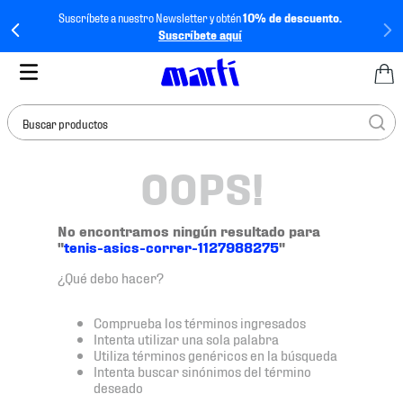
Suscríbete a nuestro Newsletter y obtén
10% de descuento.
Suscríbete aquí
Buscar productos
OOPS!
TÉRMINOS MÁS
BUSCADOS
1
.
tenis mujer
No encontramos ningún resultado para
"
tenis-asics-correr-1127988275
"
2
.
tenis hombre
¿Qué debo hacer?
3
.
tenis
4
.
tenis futbol
Comprueba los términos ingresados
Intenta utilizar una sola palabra
5
.
jersey
Utiliza términos genéricos en la búsqueda
Intenta buscar sinónimos del término
6
.
mochila
deseado