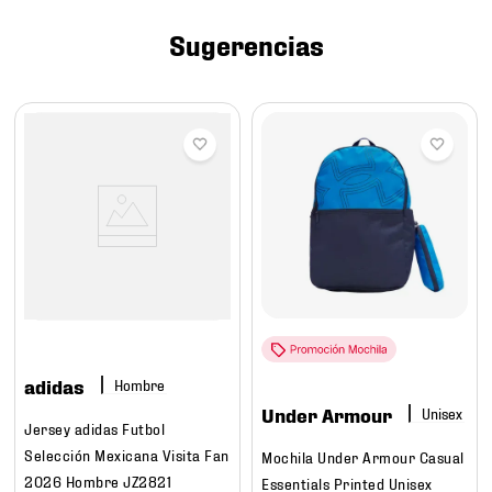
7
.
mochilas
Sugerencias
8
.
chivas
9
.
tenis niño
10
.
tenis nike
adidas
Hombre
Under Armour
Jersey adidas Futbol
Selección Mexicana Visita Fan
Mochila Under Armour Casual
2026 Hombre JZ2821
Essentials Printed Unisex