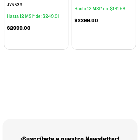
JY5539
12
$
191
.
58
12
$
249
.
91
$
2299
.
00
$
2999
.
00
¡Suscríbete a nuestro Newsletter!