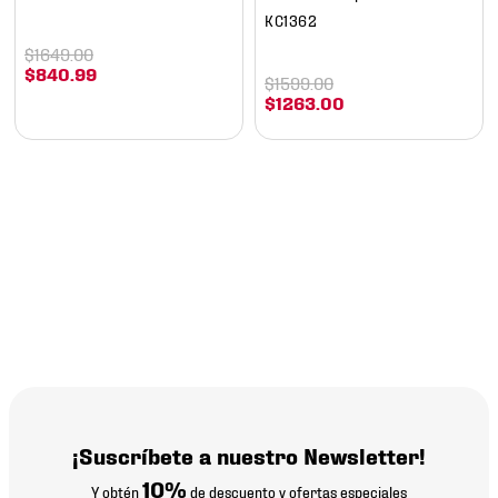
KC1362
$
1649
.
00
$
840
.
99
$
1599
.
00
$
1263
.
00
¡Suscríbete a nuestro Newsletter!
10%
Y obtén
de descuento y ofertas especiales