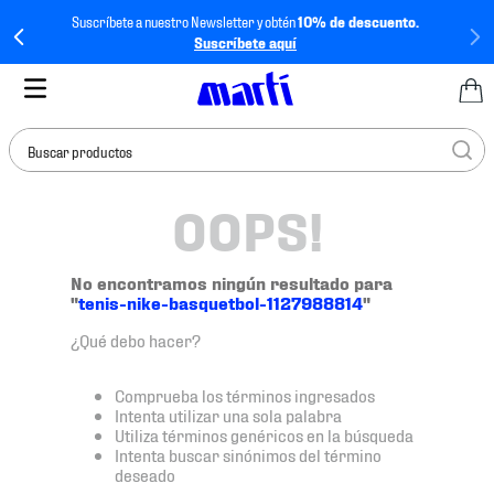
Suscríbete a nuestro Newsletter y obtén
10% de descuento.
Suscríbete aquí
Buscar productos
OOPS!
TÉRMINOS MÁS
BUSCADOS
1
.
tenis mujer
No encontramos ningún resultado para
"
tenis-nike-basquetbol-1127988814
"
2
.
tenis hombre
¿Qué debo hacer?
3
.
tenis
4
.
tenis futbol
Comprueba los términos ingresados
Intenta utilizar una sola palabra
5
.
jersey
Utiliza términos genéricos en la búsqueda
Intenta buscar sinónimos del término
6
.
mochila
deseado