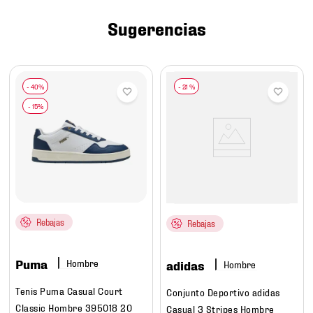
7
.
chivas
Sugerencias
8
.
mochilas
9
.
tenis niño
10
.
tenis nike
-
21 %
Rebajas
Rebajas
Puma
Hombre
adidas
Hombre
Tenis Puma Casual Court
Conjunto Deportivo adidas
Classic Hombre 395018 20
Casual 3 Stripes Hombre