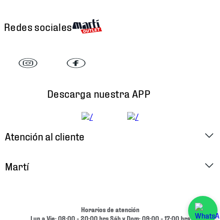
Redes sociales
Descarga nuestra APP
Atención al cliente
Factura Electrónica
Martí
Preguntas Frecuentes
Historia
Métodos de Pago
Ubica tu Tienda
Horarios de atención
Cambios y Devoluciones
Lun a Vie: 08:00 - 20:00 hrs Sáb y Dom: 09:00 - 17:00 hrs