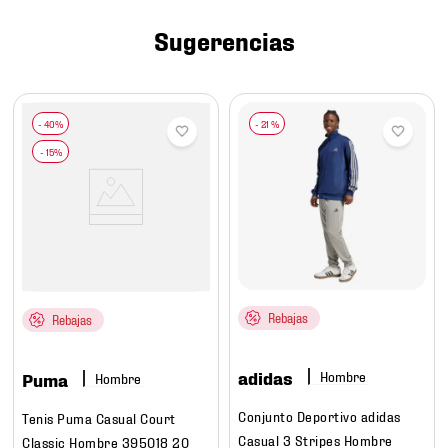
7
.
mochilas
Sugerencias
8
.
chivas
9
.
tenis niño
10
.
tenis nike
-
21 %
Rebajas
Rebajas
adidas
Hombre
Puma
Hombre
Conjunto Deportivo adidas
Tenis Puma Casual Court
Casual 3 Stripes Hombre
Classic Hombre 395018 20