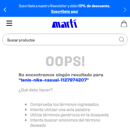
Suscríbete a nuestro Newsletter y obtén
10% de descuento.
Suscríbete aquí
Buscar productos
OOPS!
TÉRMINOS MÁS
BUSCADOS
1
.
tenis mujer
No encontramos ningún resultado para
"
tenis-nike-casual-1127974207
"
2
.
tenis hombre
¿Qué debo hacer?
3
.
tenis
4
.
tenis futbol
Comprueba los términos ingresados
Intenta utilizar una sola palabra
5
.
jersey
Utiliza términos genéricos en la búsqueda
Intenta buscar sinónimos del término
6
.
mochila
deseado