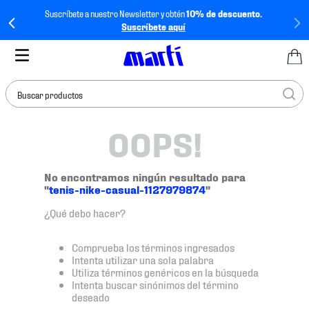
Suscríbete a nuestro Newsletter y obtén
10% de descuento.
Suscríbete aquí
Buscar productos
OOPS!
TÉRMINOS MÁS
BUSCADOS
1
.
tenis mujer
No encontramos ningún resultado para
"
tenis-nike-casual-1127979874
"
2
.
tenis hombre
¿Qué debo hacer?
3
.
tenis
4
.
tenis futbol
Comprueba los términos ingresados
Intenta utilizar una sola palabra
5
.
mochila
Utiliza términos genéricos en la búsqueda
Intenta buscar sinónimos del término
6
.
jersey
deseado