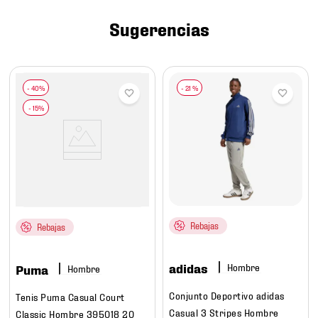
7
.
mochilas
Sugerencias
8
.
chivas
9
.
tenis niño
10
.
tenis nike
-
21 %
Rebajas
Rebajas
adidas
Hombre
Puma
Hombre
Conjunto Deportivo adidas
Tenis Puma Casual Court
Casual 3 Stripes Hombre
Classic Hombre 395018 20