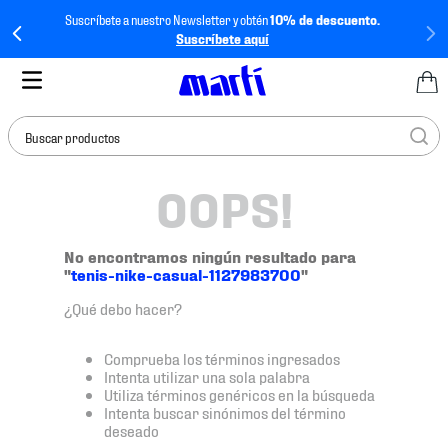
Suscríbete a nuestro Newsletter y obtén
10% de descuento.
Suscríbete aquí
Buscar productos
OOPS!
TÉRMINOS MÁS
BUSCADOS
1
.
tenis mujer
No encontramos ningún resultado para
"
tenis-nike-casual-1127983700
"
2
.
tenis hombre
¿Qué debo hacer?
3
.
tenis
4
.
tenis futbol
Comprueba los términos ingresados
Intenta utilizar una sola palabra
5
.
jersey
Utiliza términos genéricos en la búsqueda
Intenta buscar sinónimos del término
6
.
mochila
deseado