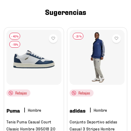
7
.
mochilas
Sugerencias
8
.
chivas
9
.
tenis niño
10
.
tenis nike
-
21 %
Rebajas
Rebajas
Puma
adidas
Hombre
Hombre
Tenis Puma Casual Court
Conjunto Deportivo adidas
Classic Hombre 395018 20
Casual 3 Stripes Hombre