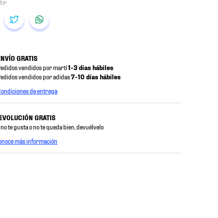
ENVÍO GRATIS
edidos vendidos por martí
1-3 días hábiles
edidos vendidos por adidas
7-10 días hábiles
ondiciones de entrega
EVOLUCIÓN GRATIS
 no te gusta o no te queda bien, devuélvelo
onoce más información