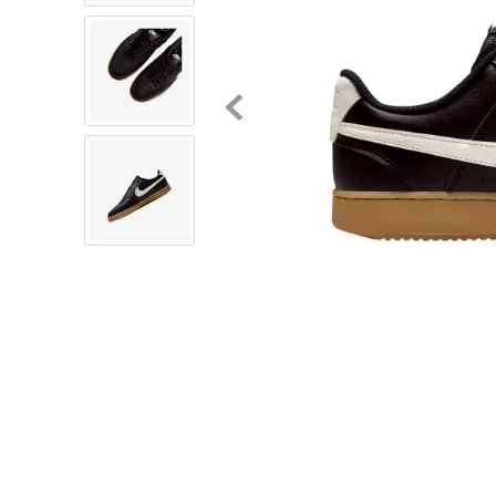
8
.
chivas
9
.
tenis niño
10
.
tenis nike