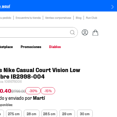
 aquí
tu pedido
Encuentra tu tienda
Ventas corporativas
Blog
Run Club
ketplace
Promociones
Diablos
s Nike Casual Court Vision Low
bre IB2998-004
cia
:
1081676006
70
.
40
-30%
-15%
$
1799
.
00
do y enviado por
m
27.5 cm
28 cm
28.5 cm
29 cm
30 cm