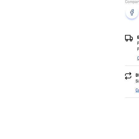
P
P
C
D
Si
C