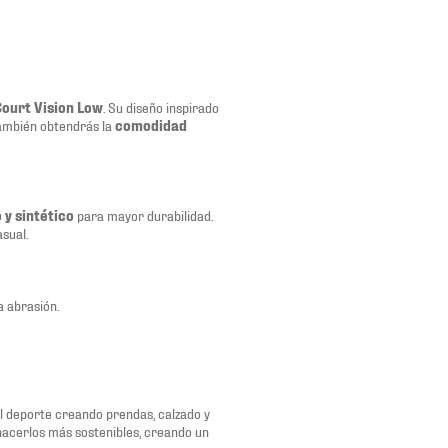
ourt Vision Low
. Su diseño inspirado
 también obtendrás la
comodidad
 y sintético
para mayor durabilidad.
sual.
a abrasión.
del deporte creando prendas, calzado y
 hacerlos más sostenibles, creando un