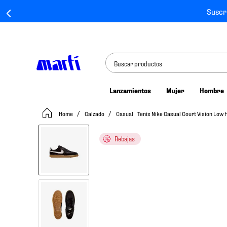
Suscr
Buscar productos
Lanzamientos
Mujer
Hombre
TÉRMINOS MÁS BUSCADOS
Calzado
Casual
Tenis Nike Casual Court Vision Lo
1
.
tenis mujer
2
.
tenis hombre
Rebajas
3
.
tenis
4
.
tenis futbol
5
.
mochila
6
.
jersey
7
.
mochilas