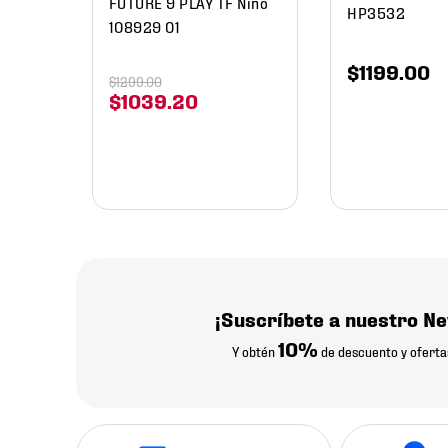
FUTURE 9 PLAY TF Niño
HP3532
108929 01
$
1199
.
00
$
1299
.
00
$
1039
.
20
¡Suscríbete a nuestro Ne
10%
Y obtén
de descuento y oferta