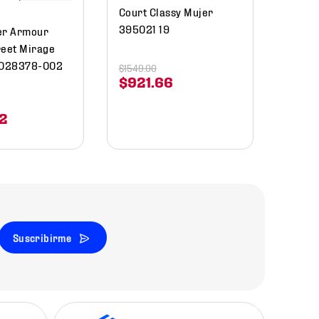
Court Classy Mujer
395021 19
er Armour
reet Mirage
028378-002
$
1549
.
00
$
921
.
66
2
Suscribirme