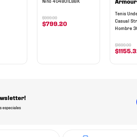
Armour
Niño 404801LBBK
Tenis Und
$
999
.
00
Casual St
$
799
.
20
Hombre 3
$
1699
.
00
$
1155
.
3
wsletter!
s especiales