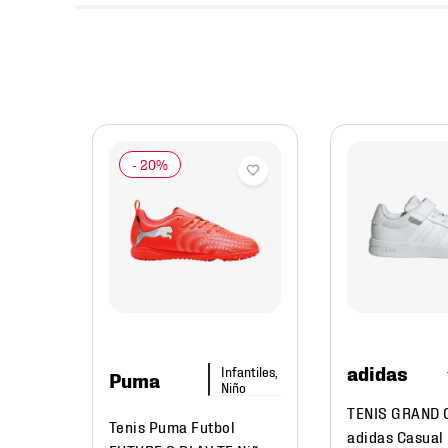
jer
l
Mujer
adidas
Infantiles,
Puma
Niño
TENIS GRAND 
Tenis Puma Futbol
adidas Casual