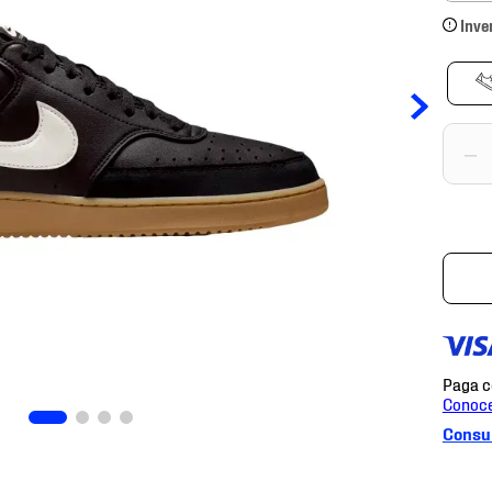
Inve
－
Consul