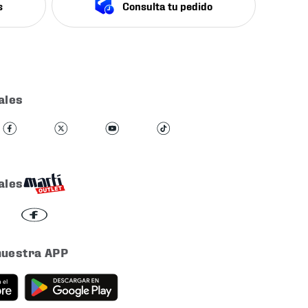
s
Consulta tu pedido
ales
ales
nuestra APP