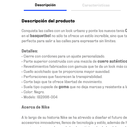
Descripción
Características
Descripción del producto
Conquista las calles con un look urbano y ponte los nuevos tenis
C
en el
basquetbol
no sólo te ofrece un estilo increíble, sino que
perfecta para salir a las calles para expresarte sin límites.
Detalles:
• Cierre con cordones para un ajuste personalizado.
• Parte superior construida con una mezcla de
cuero auténtico
• Revestimientos fabricados con gamuza que te da un look más ca
• Cuello acolchado que te proporciona mayor suavidad.
• Perforaciones que favorecen la transpirabilidad.
• Corte bajo que te ofrece libertad de movimiento.
• Suela tipo cupsole de
goma
que no deja marcas y resistente a l
• Color: Negro.
• Modelo: IB2998-004
Acerca de Nike
A lo largo de su historia Nike se ha atrevido a diseñar el futuro 
accesorios innovadores, llenos de tecnología y estilo, además de