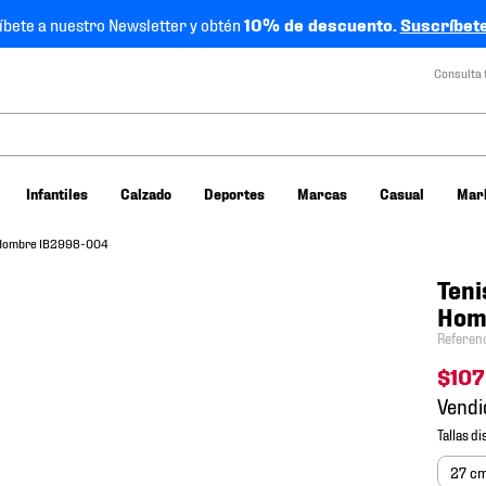
íbete a nuestro Newsletter y obtén
10% de descuento.
Suscríbete
Consulta 
Infantiles
Calzado
Deportes
Marcas
Casual
Mar
w Hombre IB2998-004
Teni
Hom
Referen
$
10
Vendi
27 c