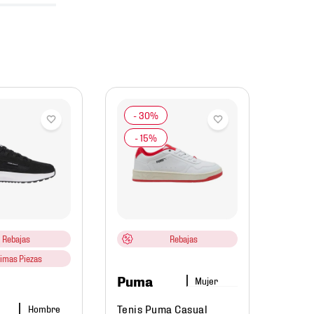
Nike
Tenis 
Charg
IM43
Rebajas
Rebajas
timas Piezas
$
1499
.
$
89
Puma
Mujer
Tenis Puma Casual
Hombre