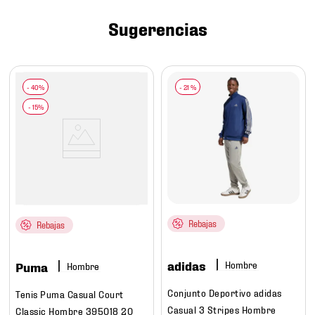
7
.
mochilas
Sugerencias
8
.
chivas
9
.
tenis niño
10
.
tenis nike
-
21 %
Rebajas
Rebajas
adidas
Hombre
Puma
Hombre
Conjunto Deportivo adidas
Tenis Puma Casual Court
Casual 3 Stripes Hombre
Classic Hombre 395018 20