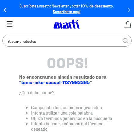
Suscríbete a nuestro Newsletter y obtén
10% de descuento.
Suscríbete aquí
Buscar productos
OOPS!
TÉRMINOS MÁS
BUSCADOS
1
.
tenis mujer
No encontramos ningún resultado para
"
tenis-nike-casual-1127993365
"
2
.
tenis hombre
¿Qué debo hacer?
3
.
tenis
4
.
tenis futbol
Comprueba los términos ingresados
Intenta utilizar una sola palabra
5
.
jersey
Utiliza términos genéricos en la búsqueda
Intenta buscar sinónimos del término
6
.
mochila
deseado