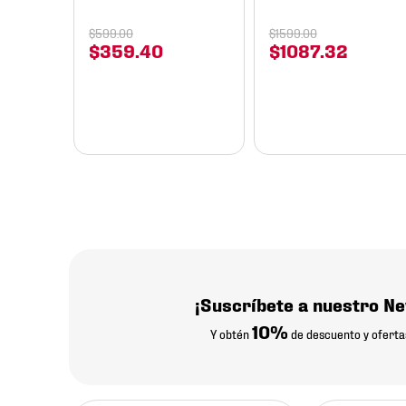
$
599
.
00
$
1599
.
00
$
359
.
40
$
1087
.
32
¡Suscríbete a nuestro Ne
10%
Y obtén
de descuento y oferta