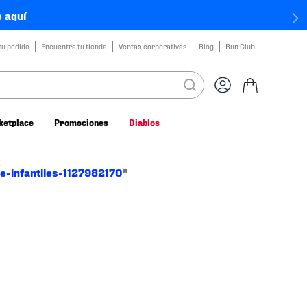
 aquí
tu pedido
Encuentra tu tienda
Ventas corporativas
Blog
Run Club
ketplace
Promociones
Diablos
ke-infantiles-1127982170
"