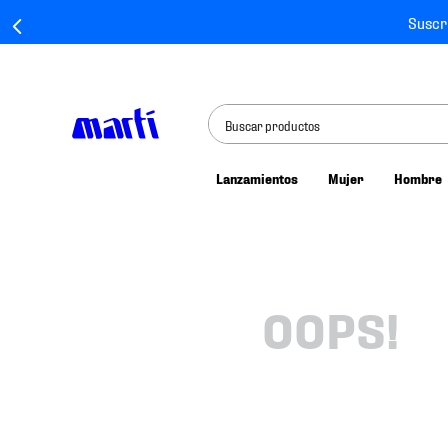
Suscr
Buscar productos
Lanzamientos
Mujer
Hombre
TÉRMINOS MÁS BUSCADOS
1
.
tenis mujer
2
.
tenis hombre
3
.
tenis
OOPS!
4
.
tenis futbol
5
.
mochila
6
.
jersey
7
.
mochilas