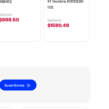
XT Hombre 6005926-
JN8612
102
$
1999
.
00
$
999
.
50
$
3099
.
00
$
1580
.
49
Suscribirme