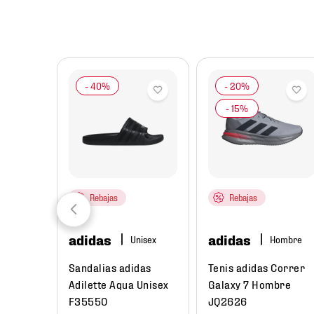
8
.
chivas
9
.
tenis niño
10
.
tenis nike
Rebajas
Rebajas
adidas
adidas
re
Hombre
ual
Sandalias adidas
Tenis adidas Correr
Low Next
Adilette Aqua Unisex
Galaxy 7 Hombre
e
F35550
JQ2626