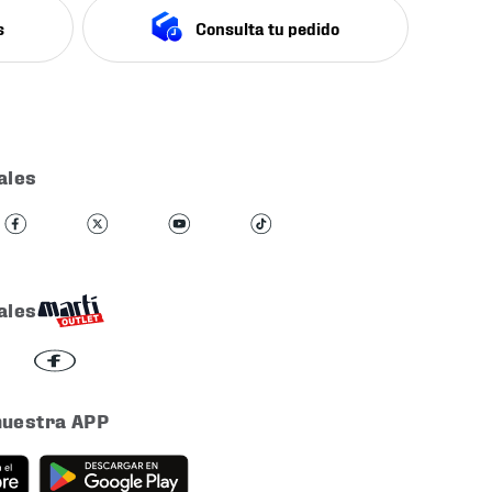
s
Consulta tu pedido
ales
ales
nuestra APP