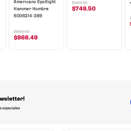
Americano Spotlight
$
1499
.
00
$
749
.
50
Hammer Hombre
6006214-389
$
1899
.
00
$
968
.
49
wsletter!
s especiales