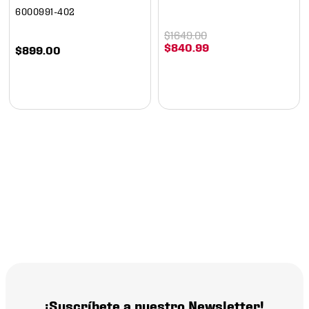
6000991-402
$
1649
.
00
$
840
.
99
$
899
.
00
¡Suscríbete a nuestro Newsletter!