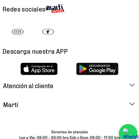
Redes sociales
Descarga nuestra APP
Atención al cliente
Factura Electrónica
Martí
Preguntas Frecuentes
Historia
Métodos de Pago
Ubica tu Tienda
Horarios de atención
Cambios y Devoluciones
Lun a Vie: 08:00 - 20:00 hrs Sáb y Dom: 09:00 - 17:00 hrs