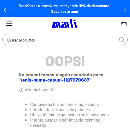
Suscríbete a nuestro Newsletter y obtén
10% de descuento.
Suscríbete aquí
Buscar productos
OOPS!
TÉRMINOS MÁS
BUSCADOS
1
.
tenis mujer
No encontramos ningún resultado para
"
tenis-puma-casual-1127979637
"
2
.
tenis hombre
¿Qué debo hacer?
3
.
tenis
4
.
tenis futbol
Comprueba los términos ingresados
Intenta utilizar una sola palabra
5
.
jersey
Utiliza términos genéricos en la búsqueda
Intenta buscar sinónimos del término
6
.
mochila
deseado