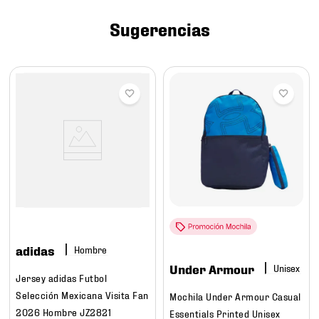
7
.
mochilas
Sugerencias
8
.
chivas
9
.
tenis niño
10
.
tenis nike
adidas
Hombre
Under Armour
Jersey adidas Futbol
Selección Mexicana Visita Fan
Mochila Under Armour Casual
2026 Hombre JZ2821
Essentials Printed Unisex