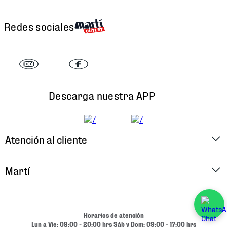
Redes sociales
Descarga nuestra APP
Atención al cliente
Factura Electrónica
Martí
Preguntas Frecuentes
Historia
Métodos de Pago
Ubica tu Tienda
Horarios de atención
Cambios y Devoluciones
Lun a Vie: 08:00 - 20:00 hrs Sáb y Dom: 09:00 - 17:00 hrs