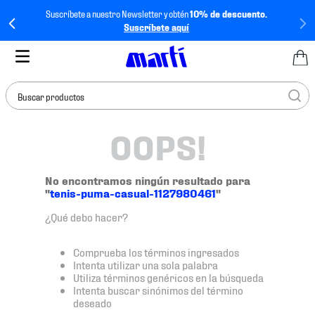
Suscríbete a nuestro Newsletter y obtén
10% de descuento.
Suscríbete aquí
Buscar productos
OOPS!
TÉRMINOS MÁS
BUSCADOS
1
.
tenis mujer
No encontramos ningún resultado para
"
tenis-puma-casual-1127980461
"
2
.
tenis hombre
¿Qué debo hacer?
3
.
tenis
4
.
tenis futbol
Comprueba los términos ingresados
Intenta utilizar una sola palabra
5
.
mochila
Utiliza términos genéricos en la búsqueda
Intenta buscar sinónimos del término
6
.
jersey
deseado