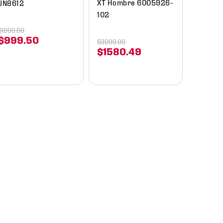
XT Hombre 6005926-
JN8612
102
$
1999
.
00
$
999
.
50
$
3099
.
00
$
1580
.
49