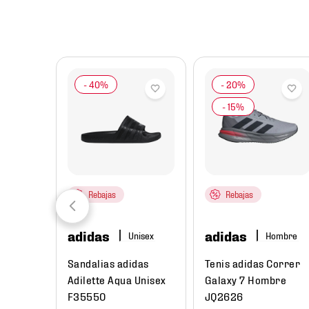
8
.
chivas
9
.
tenis niño
10
.
tenis nike
Rebajas
Rebajas
adidas
adidas
re
Hombre
ual
Sandalias adidas
Tenis adidas Correr
Low Next
Adilette Aqua Unisex
Galaxy 7 Hombre
e
F35550
JQ2626