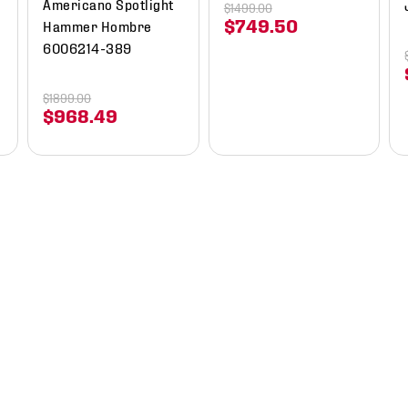
Americano Spotlight
$
1499
.
00
$
749
.
50
Hammer Hombre
6006214-389
$
1899
.
00
$
968
.
49