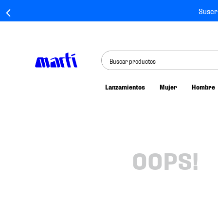
Suscr
Buscar productos
Lanzamientos
Mujer
Hombre
TÉRMINOS MÁS BUSCADOS
1
.
tenis mujer
2
.
tenis hombre
3
.
tenis
OOPS!
4
.
tenis futbol
5
.
mochila
6
.
jersey
7
.
mochilas