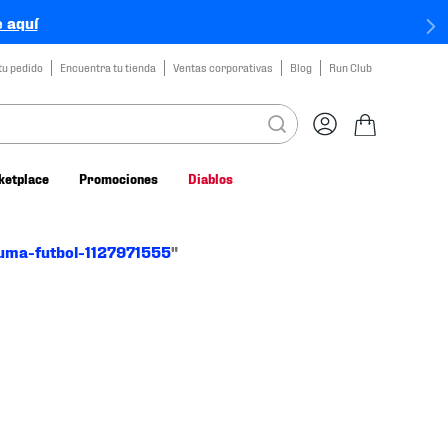
 aquí
tu pedido
Encuentra tu tienda
Ventas corporativas
Blog
Run Club
ketplace
Promociones
Diablos
uma-futbol-1127971555
"