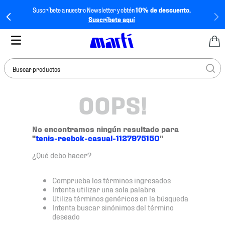
Suscríbete a nuestro Newsletter y obtén
10% de descuento.
Suscríbete aquí
Buscar productos
OOPS!
TÉRMINOS MÁS
BUSCADOS
1
.
tenis mujer
No encontramos ningún resultado para
"
tenis-reebok-casual-1127975150
"
2
.
tenis hombre
¿Qué debo hacer?
3
.
tenis
4
.
tenis futbol
Comprueba los términos ingresados
Intenta utilizar una sola palabra
5
.
mochila
Utiliza términos genéricos en la búsqueda
Intenta buscar sinónimos del término
6
.
jersey
deseado