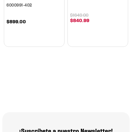
6000991-402
$
1649
.
00
$
840
.
99
$
899
.
00
¡Suscríbete a nuestro Newsletter!