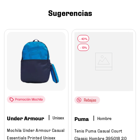
7
.
mochilas
Sugerencias
8
.
chivas
9
.
tenis niño
10
.
tenis nike
Rebajas
Under Armour
Puma
Hombre
Mochila Under Armour Casual
Tenis Puma Casual Court
Essentials Printed Unisex
Classic Hombre 395018 20