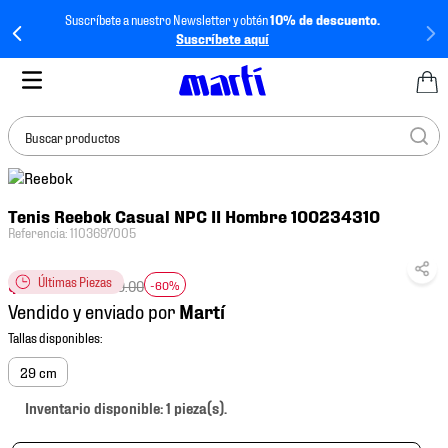
Suscríbete a nuestro Newsletter y obtén
10% de descuento.
Suscríbete aquí
Buscar productos
TÉRMINOS MÁS
Tenis Reebok Casual NPC II Hombre 100234310
BUSCADOS
Referencia
:
1103697005
1
.
tenis mujer
$
679
.
60
Últimas Piezas
2
.
tenis hombre
$
1699
.
00
-60%
Vendido y enviado por
3
.
tenis
4
.
tenis futbol
29 cm
5
.
mochila
Inventario disponible: 1 pieza(s).
6
.
jersey