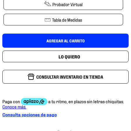
7
.
mochilas
Probador Virtual
8
.
chivas
Tabla de Medidas
9
.
tenis niño
10
.
tenis nike
AGREGAR AL CARRITO
CONSULTAR INVENTARIO EN TIENDA
Consulta opciones de pago