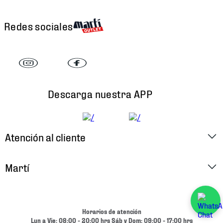
Redes sociales
Descarga nuestra APP
Atención al cliente
Factura Electrónica
Martí
Preguntas Frecuentes
Historia
Métodos de Pago
Ubica tu Tienda
Horarios de atención
Cambios y Devoluciones
Lun a Vie: 08:00 - 20:00 hrs Sáb y Dom: 09:00 - 17:00 hrs