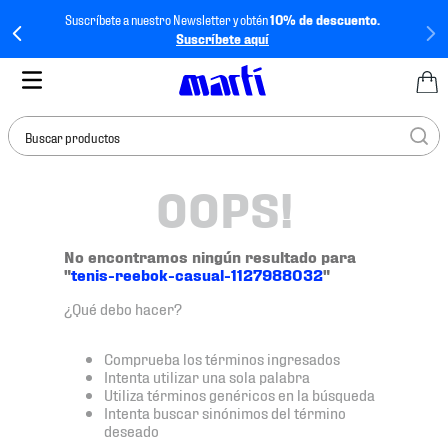
Suscríbete a nuestro Newsletter y obtén
10% de descuento.
Suscríbete aquí
Buscar productos
OOPS!
TÉRMINOS MÁS
BUSCADOS
1
.
tenis mujer
No encontramos ningún resultado para
"
tenis-reebok-casual-1127988032
"
2
.
tenis hombre
¿Qué debo hacer?
3
.
tenis
4
.
jersey
Comprueba los términos ingresados
Intenta utilizar una sola palabra
5
.
tenis futbol
Utiliza términos genéricos en la búsqueda
Intenta buscar sinónimos del término
6
.
mochila
deseado