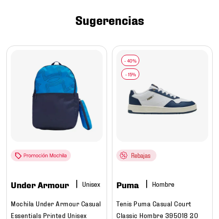
7
.
chivas
Sugerencias
8
.
mochilas
9
.
tenis niño
10
.
tenis nike
Rebajas
Under Armour
Puma
Hombre
Mochila Under Armour Casual
Tenis Puma Casual Court
Essentials Printed Unisex
Classic Hombre 395018 20