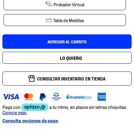
7
.
chivas
Probador Virtual
8
.
mochilas
Tabla de Medidas
9
.
tenis niño
10
.
tenis nike
AGREGAR AL CARRITO
CONSULTAR INVENTARIO EN TIENDA
Consulta opciones de pago