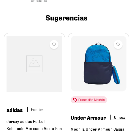
7
.
mochilas
8
.
chivas
Sugerencias
9
.
tenis niño
10
.
tenis nike
adidas
Hombre
Under Armour
Jersey adidas Futbol
Selección Mexicana Visita Fan
Mochila Under Armour Casual