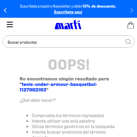
Suscríbete a nuestro Newsletter y obtén
10% de descuento.
Suscríbete aquí
Buscar productos
OOPS!
TÉRMINOS MÁS
BUSCADOS
1
.
tenis mujer
No encontramos ningún resultado para
"
tenis-under-armour-basquetbol-
2
.
tenis hombre
1127982183
"
3
.
tenis
¿Qué debo hacer?
4
.
tenis futbol
Comprueba los términos ingresados
5
.
jersey
Intenta utilizar una sola palabra
Utiliza términos genéricos en la búsqueda
6
.
mochila
Intenta buscar sinónimos del término
deseado