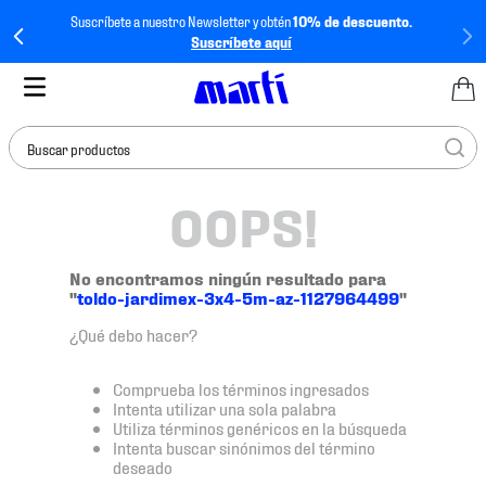
Suscríbete a nuestro Newsletter y obtén
10% de descuento.
Suscríbete aquí
Buscar productos
OOPS!
TÉRMINOS MÁS
BUSCADOS
1
.
tenis mujer
No encontramos ningún resultado para
"
toldo-jardimex-3x4-5m-az-1127964499
"
2
.
tenis hombre
¿Qué debo hacer?
3
.
tenis
4
.
tenis futbol
Comprueba los términos ingresados
Intenta utilizar una sola palabra
5
.
mochila
Utiliza términos genéricos en la búsqueda
Intenta buscar sinónimos del término
6
.
jersey
deseado