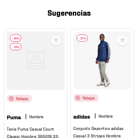
7
.
mochilas
Sugerencias
8
.
chivas
9
.
tenis niño
10
.
tenis nike
-
21 %
Rebajas
Rebajas
adidas
Hombre
Puma
Hombre
Conjunto Deportivo adidas
Tenis Puma Casual Court
Casual 3 Stripes Hombre
Classic Hombre 395018 20