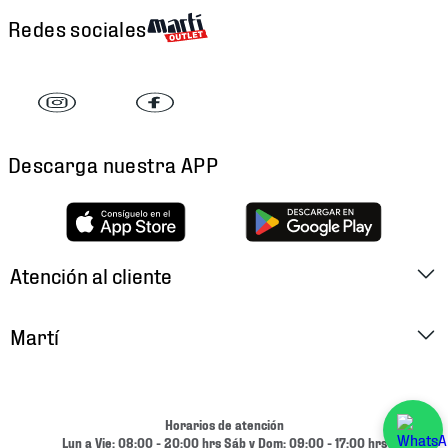
Redes sociales
Descarga nuestra APP
Atención al cliente
Factura Electrónica
Martí
Preguntas Frecuentes
Historia
Métodos de Pago
Ubica tu Tienda
Horarios de atención
Cambios y Devoluciones
Lun a Vie: 08:00 - 20:00 hrs Sáb y Dom: 09:00 - 17:00 hrs