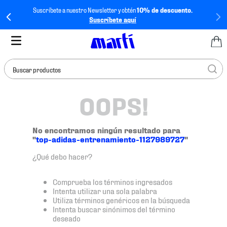
Suscríbete a nuestro Newsletter y obtén
10% de descuento.
Suscríbete aquí
Buscar productos
OOPS!
TÉRMINOS MÁS
BUSCADOS
1
.
tenis mujer
No encontramos ningún resultado para
"
top-adidas-entrenamiento-1127989727
"
2
.
tenis hombre
¿Qué debo hacer?
3
.
tenis
4
.
tenis futbol
Comprueba los términos ingresados
Intenta utilizar una sola palabra
5
.
jersey
Utiliza términos genéricos en la búsqueda
Intenta buscar sinónimos del término
6
.
mochila
deseado