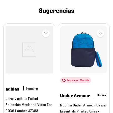
7
.
chivas
Sugerencias
8
.
mochilas
9
.
tenis niño
10
.
tenis nike
adidas
Hombre
Under Armour
Jersey adidas Futbol
Selección Mexicana Visita Fan
Mochila Under Armour Casual
2026 Hombre JZ2821
Essentials Printed Unisex