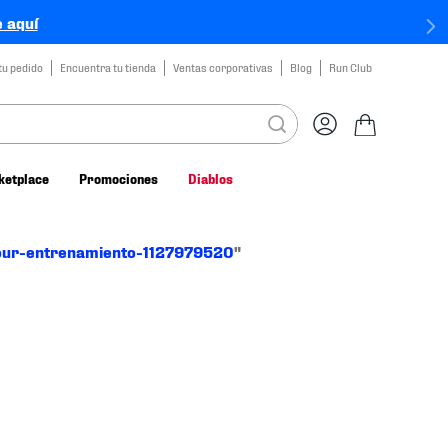
 aquí
tu pedido
Encuentra tu tienda
Ventas corporativas
Blog
Run Club
ketplace
Promociones
Diablos
our-entrenamiento-1127979520
"