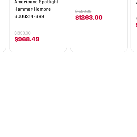
Americano Spotlight
Hammer Hombre
$
1599
.
00
6006214-389
$
1263
.
00
$
1899
.
00
$
968
.
49