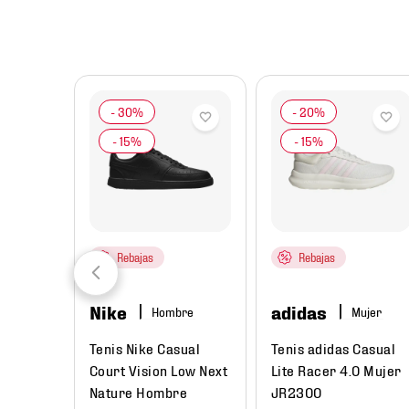
8
.
mochilas
9
.
tenis niño
10
.
tenis nike
Rebajas
Rebajas
Nike
adidas
Hombre
Mujer
das
Tenis Nike Casual
Tenis adidas Casual
Unisex
Court Vision Low Next
Lite Racer 4.0 Mujer
Nature Hombre
JR2300