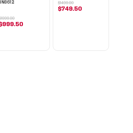
JN8612
$
1499
.
00
$
749
.
50
$
1999
.
00
$
999
.
50