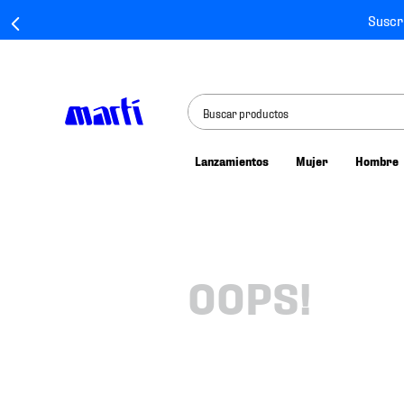
Suscr
Buscar productos
Lanzamientos
Mujer
Hombre
TÉRMINOS MÁS BUSCADOS
1
.
tenis mujer
2
.
tenis hombre
3
.
tenis
OOPS!
4
.
tenis futbol
5
.
jersey
6
.
mochila
7
.
chivas