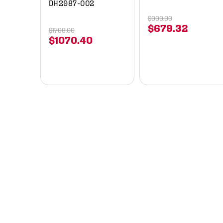
DH2987-002
$
999
.
00
$
679
.
32
$
1799
.
00
$
1070
.
40