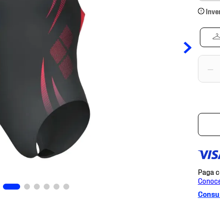
Inve
－
Consul