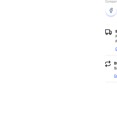
P
P
C
D
Si
C