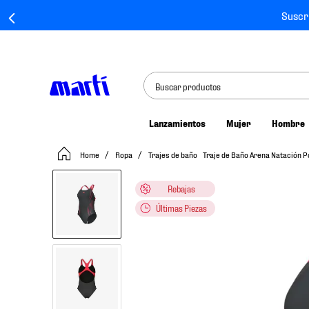
Suscr
Buscar productos
Lanzamientos
Mujer
Hombre
TÉRMINOS MÁS BUSCADOS
Ropa
Trajes de baño
Traje de Baño Arena Natación
1
.
tenis mujer
2
.
tenis hombre
Rebajas
3
.
tenis
Últimas Piezas
4
.
tenis futbol
5
.
jersey
6
.
mochila
7
.
chivas