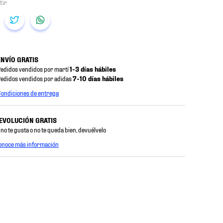
ENVÍO GRATIS
edidos vendidos por martí
1-3 días hábiles
edidos vendidos por adidas
7-10 días hábiles
ondiciones de entrega
EVOLUCIÓN GRATIS
 no te gusta o no te queda bien, devuélvelo
onoce más información