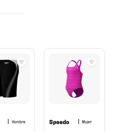
Are
Traje
Natac
0107
$
17
Speedo
Hombre
Mujer