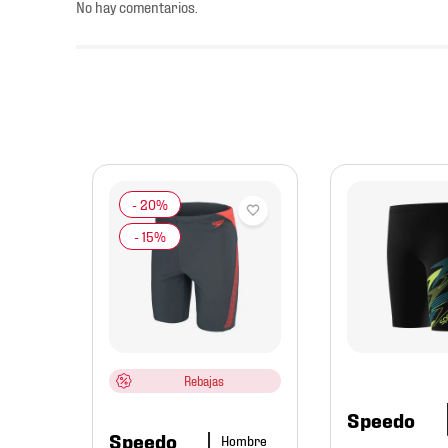
No hay comentarios.
jer
edo
Rebajas
Speedo
Speedo
Hombre