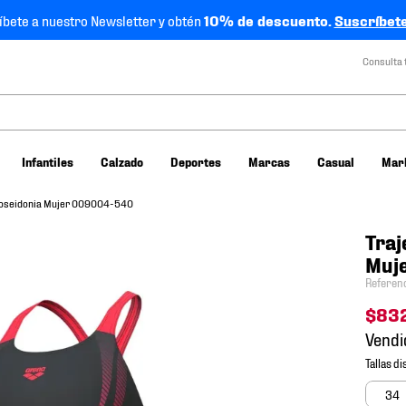
íbete a nuestro Newsletter y obtén
10% de descuento.
Suscríbete
Consulta 
Infantiles
Calzado
Deportes
Marcas
Casual
Mar
 Poseidonia Mujer 009004-540
Traj
Muj
Referen
$
83
Vendi
34