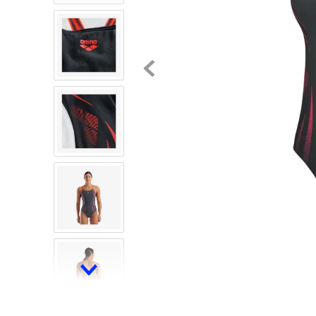
8
.
mochilas
9
.
tenis niño
10
.
tenis nike