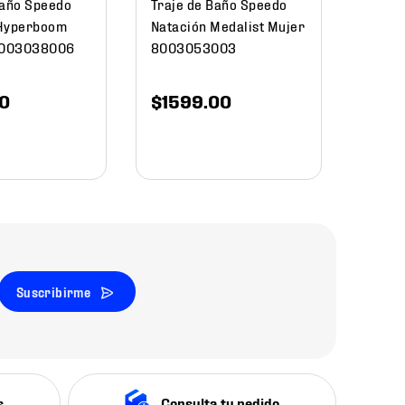
Baño Speedo
Traje de Baño Speedo
 Hyperboom
Natación Medalist Mujer
8003038006
8003053003
0
$
1599
.
00
Suscribirme
s
Consulta tu pedido