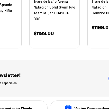
Traje de Baño Arena
Traje de 
 Speedo
Natación Solid Swim Pro
Natación
ey Niño
Team Mujer 004760-
Hombre 
802
$
1199
.
0
$
1199
.
00
wsletter!
s especiales
ncuentra tu Tienda
Ventas Corporativa