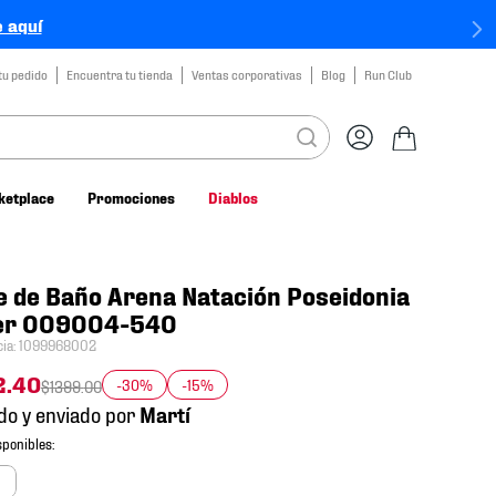
 aquí
tu pedido
Encuentra tu tienda
Ventas corporativas
Blog
Run Club
ketplace
Promociones
Diablos
e de Baño Arena Natación Poseidonia
er 009004-540
cia
:
1099968002
2
.
40
-30%
-15%
$
1399
.
00
do y enviado por