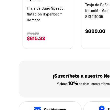
Traje de Baño
Traje de Baño Speedo
Natación Medl
Natación Hyperboom
812411005
Hombre
$
899
.
00
$
1199
.
00
$
815
.
32
¡Suscríbete a nuestro Ne
10%
Y obtén
de descuento y oferta
Contáctanos
E