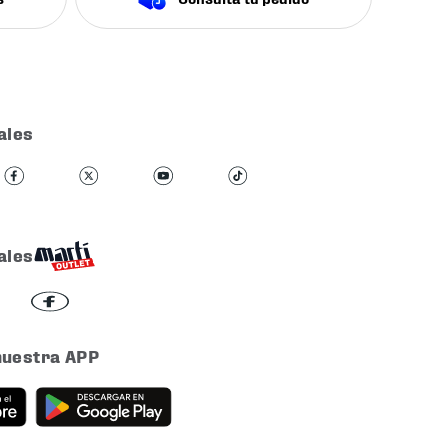
ales
ales
nuestra APP