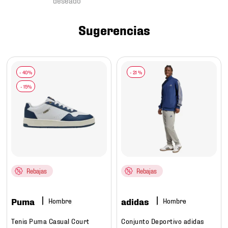
7
.
mochilas
8
.
chivas
Sugerencias
9
.
tenis niño
10
.
tenis nike
-
21 %
Rebajas
Rebajas
Puma
adidas
Hombre
Hombre
Tenis Puma Casual Court
Conjunto Deportivo adidas