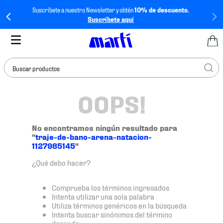
Suscríbete a nuestro Newsletter y obtén
10% de descuento.
Suscríbete aquí
Buscar productos
OOPS!
TÉRMINOS MÁS
BUSCADOS
1
.
tenis mujer
No encontramos ningún resultado para
"
traje-de-bano-arena-natacion-
2
.
tenis hombre
1127985145
"
3
.
tenis
¿Qué debo hacer?
4
.
tenis futbol
Comprueba los términos ingresados
5
.
jersey
Intenta utilizar una sola palabra
Utiliza términos genéricos en la búsqueda
6
.
mochila
Intenta buscar sinónimos del término
deseado