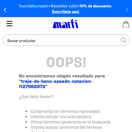
Suscríbete a nuestro Newsletter y obtén
10% de descuento.
Suscríbete aquí
Buscar productos
OOPS!
TÉRMINOS MÁS
BUSCADOS
1
.
tenis mujer
No encontramos ningún resultado para
"
traje-de-bano-speedo-natacion-
2
.
tenis hombre
1127982972
"
3
.
tenis
¿Qué debo hacer?
4
.
tenis futbol
Comprueba los términos ingresados
5
.
mochila
Intenta utilizar una sola palabra
Utiliza términos genéricos en la búsqueda
6
.
jersey
Intenta buscar sinónimos del término
deseado