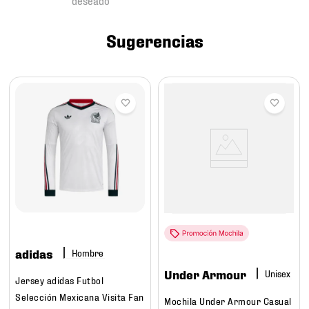
7
.
mochilas
8
.
chivas
Sugerencias
9
.
tenis niño
10
.
tenis nike
adidas
Hombre
Under Armour
Jersey adidas Futbol
Selección Mexicana Visita Fan
Mochila Under Armour Casual