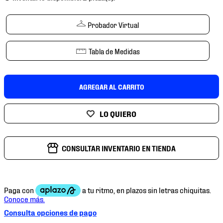
7
.
chivas
8
.
mochilas
Probador Virtual
9
.
tenis niño
Tabla de Medidas
10
.
tenis nike
AGREGAR AL CARRITO
CONSULTAR INVENTARIO EN TIENDA
Consulta opciones de pago