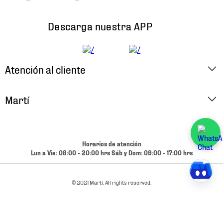
Descarga nuestra APP
Atención al cliente
Factura Electrónica
Martí
Preguntas Frecuentes
Historia
Métodos de Pago
Ubica tu Tienda
Horarios de atención
Cambios y Devoluciones
Lun a Vie: 08:00 - 20:00 hrs Sáb y Dom: 09:00 - 17:00 hrs
Aviso de Privacidad
Contacto
Términos y Condiciones
© 2021 Martí. All rights reserved.
Condiciones de Entrega
Promociones
Condiciones de Entrega y Devolución Marketplace
Experiencias