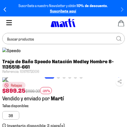
Suscríbete a nuestro Newsletter y obtén
10% de descuento.
Suscríbete aquí
Buscar productos
TÉRMINOS MÁS
Traje de Baño Speedo Natación Medley Hombre 8-
BUSCADOS
1135518-661
1
.
tenis mujer
Referencia
:
1097672006
2
.
tenis hombre
Rebajas
$
899
.
25
3
.
tenis
$
1199
.
00
-25%
Vendido y enviado por
4
.
tenis futbol
5
.
jersey
38
6
.
mochila
Inventario disponible: 2 pieza(s).