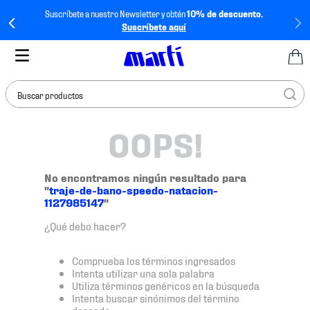
Suscríbete a nuestro Newsletter y obtén
10% de descuento.
Suscríbete aquí
Buscar productos
OOPS!
TÉRMINOS MÁS
BUSCADOS
1
.
tenis mujer
No encontramos ningún resultado para
"
traje-de-bano-speedo-natacion-
2
.
tenis hombre
1127985147
"
3
.
tenis
¿Qué debo hacer?
4
.
tenis futbol
Comprueba los términos ingresados
5
.
mochila
Intenta utilizar una sola palabra
Utiliza términos genéricos en la búsqueda
6
.
jersey
Intenta buscar sinónimos del término
deseado