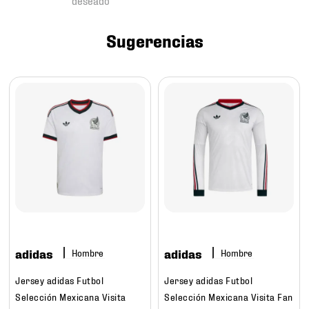
7
.
mochilas
8
.
tenis niño
Sugerencias
9
.
chivas
10
.
tenis nike
adidas
adidas
Hombre
Hombre
Jersey adidas Futbol
Jersey adidas Futbol
Selección Mexicana Visita
Selección Mexicana Visita Fan