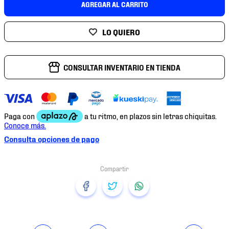
AGREGAR AL CARRITO
7
.
chivas
8
.
mochilas
9
.
tenis niño
10
.
tenis nike
CONSULTAR INVENTARIO EN TIENDA
Consulta opciones de pago