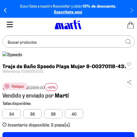
Suscríbete a nuestro Newsletter y obtén
10% de descuento.
Suscríbete aquí
Buscar productos
TÉRMINOS MÁS
Traje de Baño Speedo Playa Mujer 8-00370118-431
BUSCADOS
Referencia
:
1086930002
1
.
tenis mujer
$
1319
.
40
Rebajas
2
.
tenis hombre
$
2199
.
00
-40%
Vendido y enviado por
3
.
tenis
4
.
tenis futbol
34
36
38
40
5
.
jersey
Inventario disponible: 3 pieza(s).
6
.
mochila