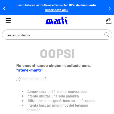
Suscríbete a nuestro Newsletter y obtén
10% de descuento.
Suscríbete aquí
Buscar productos
OOPS!
TÉRMINOS MÁS
BUSCADOS
1
.
tenis mujer
No encontramos ningún resultado para
"
store-marti
"
2
.
tenis hombre
¿Qué debo hacer?
3
.
tenis
4
.
tenis futbol
Comprueba los términos ingresados
Intenta utilizar una sola palabra
5
.
mochila
Utiliza términos genéricos en la búsqueda
Intenta buscar sinónimos del término
6
.
jersey
deseado