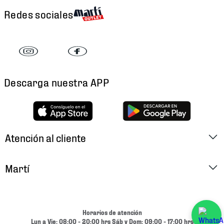
Redes sociales
Descarga nuestra APP
Atención al cliente
Factura Electrónica
Martí
Preguntas Frecuentes
Historia
Métodos de Pago
Ubica tu Tienda
Horarios de atención
Cambios y Devoluciones
Lun a Vie: 08:00 - 20:00 hrs Sáb y Dom: 09:00 - 17:00 hrs