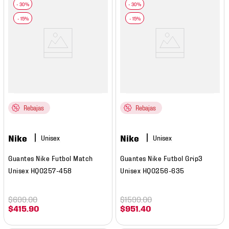
Rebajas
Rebajas
Nike
Nike
Guantes Nike Futbol Match
Guantes Nike Futbol Grip3
Unisex HQ0257-458
Unisex HQ0256-635
$
699
.
00
$
1599
.
00
$
415
.
90
$
951
.
40