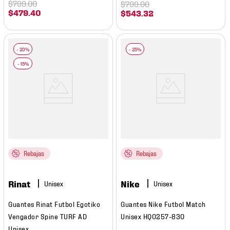
$
799
.
00
$
799
.
00
$
479
.
40
$
543
.
32
Rebajas
Rebajas
Rinat
Nike
Guantes Rinat Futbol Egotiko
Guantes Nike Futbol Match
Vengador Spine TURF AD
Unisex HQ0257-830
Unisex