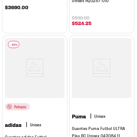
Unisex HQ0257-010
$
3690
.
00
$
699
.
00
$
524
.
25
Rebajas
Puma
adidas
Guantes Puma Futbol ULTRA
Play RC Unisex 042084 11
Guantes adidas Futbol