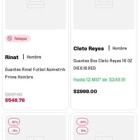
Rebajas
Cleto Reyes
Hombre
Rinat
Hombre
Guantes Box Cleto Reyes 16 OZ
01E6.16.RED
Guantes Rinat Futbol Asimetrik
Prime Hombre
12
$
249
.
91
$
2999
.
00
$
807
.
00
$
548
.
76