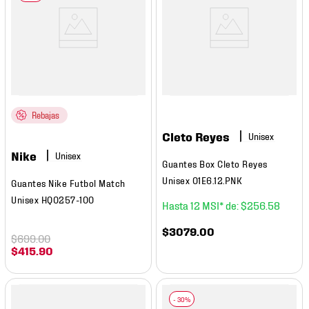
Rebajas
Cleto Reyes
Nike
Guantes Box Cleto Reyes
Unisex 01E6.12.PNK
Guantes Nike Futbol Match
Unisex HQ0257-100
12
$
256
.
58
$
3079
.
00
$
699
.
00
$
415
.
90