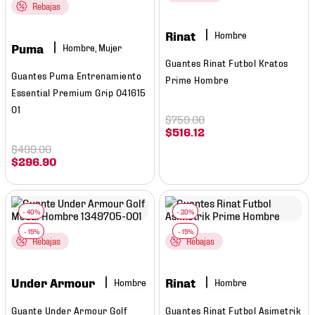
7
.
mochilas
Rebajas
8
.
chivas
Rinat
Hombre
Puma
Hombre, Mujer
9
.
tenis niño
Guantes Rinat Futbol Kratos
Guantes Puma Entrenamiento
Prime Hombre
10
.
tenis nike
Essential Premium Grip 041615
01
$
759
.
00
$
516
.
12
$
499
.
00
$
296
.
90
Rebajas
Rebajas
Under Armour
Rinat
Hombre
Hombre
Guante Under Armour Golf
Guantes Rinat Futbol Asimetrik