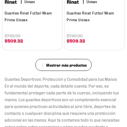
Rinat
Rinat
Guantes Rinat Futbol Nkam
Guantes Rinat Futbol Nkam
Prime Unisex
Prime Unisex
$
749
.
00
$
749
.
00
$
509
.
32
$
509
.
32
Guantes Deportivos: Protección y Comodidad para tus Manos
En el mundo del deporte, cada detalle cuenta. Por eso, es
fundamental proteger cada parte de tu cuerpo, incluyendo tus
manos. Los guantes deportivos son un complemento esencial
para quienes practican actividades al aire libre, deportes de
contacto o cualquier disciplina que requiera una protección
adicional en las manos. Aquí te contamos todo lo que necesitas
saber sobre estos accesorios y cómo pueden ayudarte a