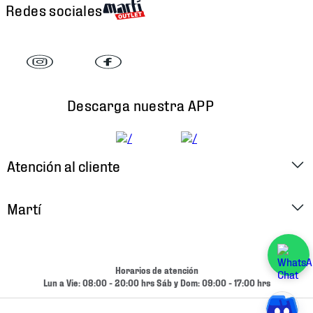
Redes sociales
Descarga nuestra APP
Atención al cliente
Factura Electrónica
Martí
Preguntas Frecuentes
Historia
Métodos de Pago
Ubica tu Tienda
Horarios de atención
Cambios y Devoluciones
Lun a Vie: 08:00 - 20:00 hrs Sáb y Dom: 09:00 - 17:00 hrs
Aviso de Privacidad
Contacto