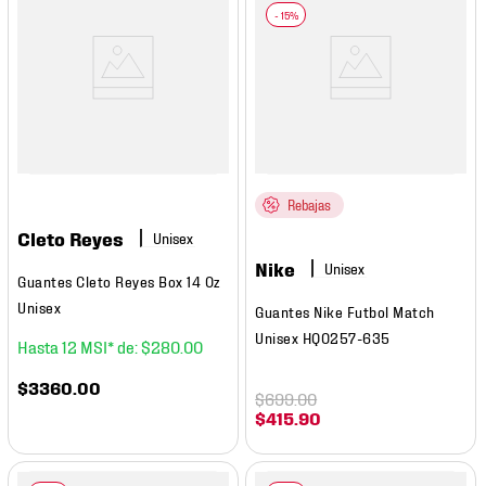
Rebajas
Cleto Reyes
Nike
Guantes Cleto Reyes Box 14 Oz
Unisex
Guantes Nike Futbol Match
Unisex HQ0257-635
12
$
280
.
00
$
3360
.
00
$
699
.
00
$
415
.
90