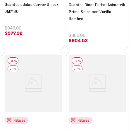
Guantes adidas Correr Unisex
Guantes Rinat Futbol Asimetrik
JM7160
Prime Spine con Varilla
Hombre
$
849
.
00
$
577
.
32
$
889
.
00
$
604
.
52
Rebajas
Rebajas