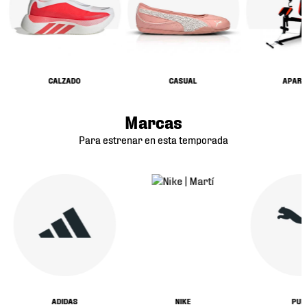
CALZADO
CASUAL
APARA
Marcas
Para estrenar en esta temporada
ADIDAS
NIKE
PUM