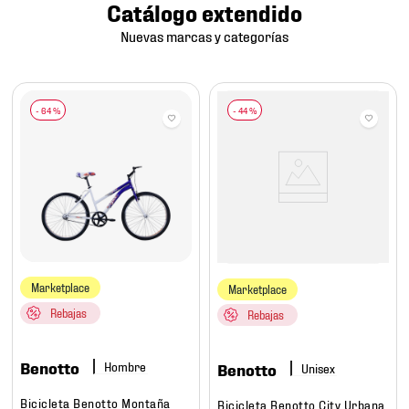
Catálogo extendido
Nuevas marcas y categorías
-
64 %
-
44 %
Marketplace
Marketplace
Rebajas
Rebajas
Benotto
Hombre
Benotto
Bicicleta Benotto Montaña
Bicicleta Benotto City Urbana