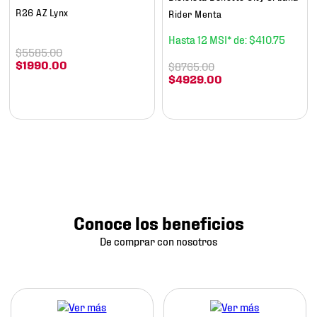
R26 AZ Lynx
Rider Menta
12
$
410
.
75
$
5585
.
00
$
1990
.
00
$
8765
.
00
$
4929
.
00
Conoce los beneficios
De comprar con nosotros