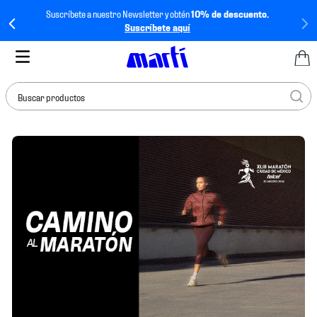
Suscríbete a nuestro Newsletter y obtén
10% de descuento.
Suscríbete aquí
Buscar productos
TÉRMINOS MÁS
BUSCADOS
1
.
tenis mujer
2
.
tenis hombre
3
.
tenis
4
.
tenis futbol
5
.
mochila
6
.
jersey