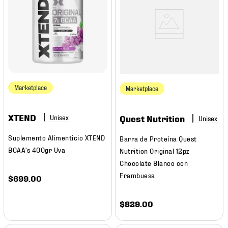
Marketplace
Marketplace
XTEND
Quest Nutrition
Suplemento Alimenticio XTEND
Barra de Proteína Quest
BCAA's 400gr Uva
Nutrition Original 12pz
Chocolate Blanco con
Frambuesa
$
699
.
00
$
829
.
00