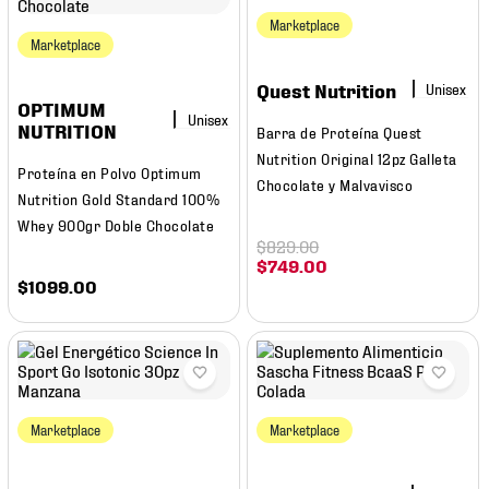
7
.
mochilas
Marketplace
Marketplace
8
.
chivas
Quest Nutrition
9
.
tenis niño
OPTIMUM
10
.
tenis nike
NUTRITION
Barra de Proteína Quest
Nutrition Original 12pz Galleta
Proteína en Polvo Optimum
Chocolate y Malvavisco
Nutrition Gold Standard 100%
Whey 900gr Doble Chocolate
$
829
.
00
$
749
.
00
$
1099
.
00
Marketplace
Marketplace