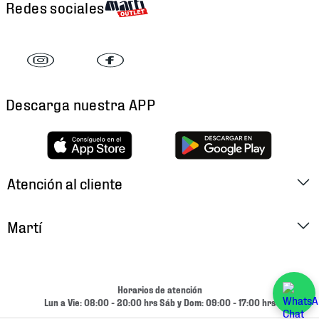
Redes sociales
Descarga nuestra APP
Atención al cliente
Factura Electrónica
Martí
Preguntas Frecuentes
Historia
Métodos de Pago
Ubica tu Tienda
Horarios de atención
Cambios y Devoluciones
Lun a Vie: 08:00 - 20:00 hrs Sáb y Dom: 09:00 - 17:00 hrs
Aviso de Privacidad