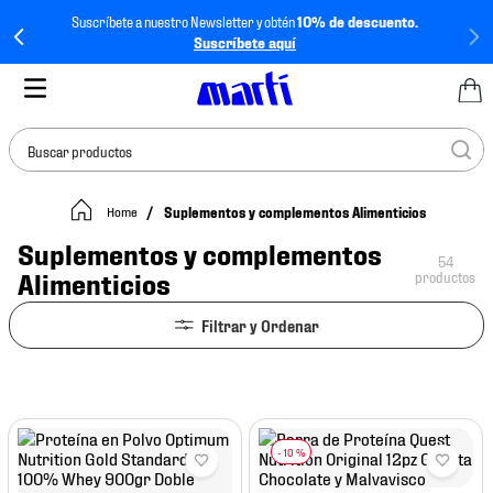
Suscríbete a nuestro Newsletter y obtén
10% de descuento.
Suscríbete aquí
Buscar productos
Suplementos y complementos Alimenticios
TÉRMINOS MÁS
BUSCADOS
Suplementos y complementos
54
1
.
tenis mujer
Alimenticios
productos
2
.
tenis hombre
3
.
tenis
4
.
tenis futbol
5
.
mochila
-
10 %
6
.
jersey