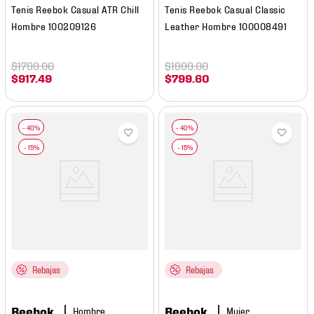
Tenis Reebok Casual ATR Chill
Tenis Reebok Casual Classic
Hombre 100209126
Leather Hombre 100008491
$
1799
.
00
$
1999
.
00
$
917
.
49
$
799
.
60
Rebajas
Rebajas
Reebok
Reebok
Hombre
Mujer