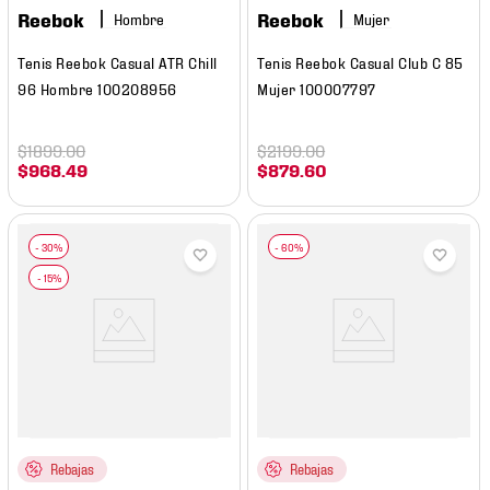
Reebok
Reebok
Hombre
Mujer
Tenis Reebok Casual ATR Chill
Tenis Reebok Casual Club C 85
96 Hombre 100208956
Mujer 100007797
$
1899
.
00
$
2199
.
00
$
968
.
49
$
879
.
60
Rebajas
Rebajas