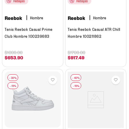
Rebajas
Rebajas
Reebok
Reebok
Hombre
Hombre
Tenis Reebok Casual Prime
Tenis Reebok Casual ATR Chill
Club Hombre 100239683
Hombre 100211862
$
1099
.
00
$
1799
.
00
$
653
.
90
$
917
.
49