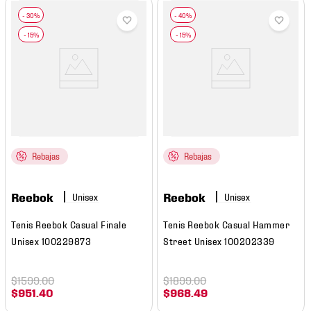
Rebajas
Rebajas
Reebok
Reebok
Tenis Reebok Casual Finale
Tenis Reebok Casual Hammer
Unisex 100229873
Street Unisex 100202339
$
1599
.
00
$
1899
.
00
$
951
.
40
$
968
.
49