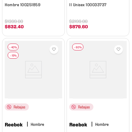
Hombre 100251859
II Unisex 100033737
$
1399
.
00
$
2199
.
00
$
832
.
40
$
879
.
60
Rebajas
Rebajas
Reebok
Reebok
Hombre
Hombre