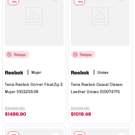
Rebajas
Rebajas
Reebok
Reebok
Mujer
Tenis Reebok Correr FloatZig 2
Tenis Reebok Casual Classic
Mujer 100225508
Leather Unisex 100074715
$
2499
.
00
$
1999
.
00
$
1486
.
90
$
1019
.
49