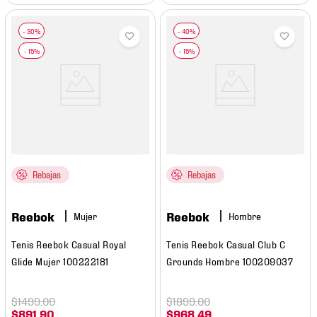
Rebajas
Rebajas
Reebok
Reebok
Mujer
Hombre
Tenis Reebok Casual Royal
Tenis Reebok Casual Club C
Glide Mujer 100222181
Grounds Hombre 100209037
$
1499
.
00
$
1899
.
00
$
891
.
90
$
968
.
49