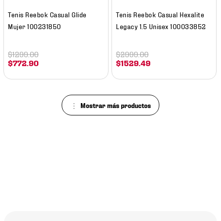
Tenis Reebok Casual Glide
Tenis Reebok Casual Hexalite
Mujer 100231850
Legacy 1.5 Unisex 100033852
$
1299
.
00
$
2999
.
00
$
772
.
90
$
1529
.
49