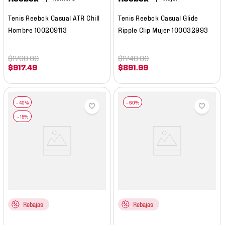
Tenis Reebok Casual ATR Chill
Tenis Reebok Casual Glide
Hombre 100209113
Ripple Clip Mujer 100032993
$
1799
.
00
$
1749
.
00
$
917
.
49
$
891
.
99
Rebajas
Rebajas