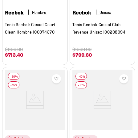
Reebok
Reebok
Hombre
Tenis Reebok Casual Court
Tenis Reebok Casual Club
Clean Hombre 100074370
Revenge Unisex 100208994
$
1199
.
00
$
1999
.
00
$
713
.
40
$
799
.
60