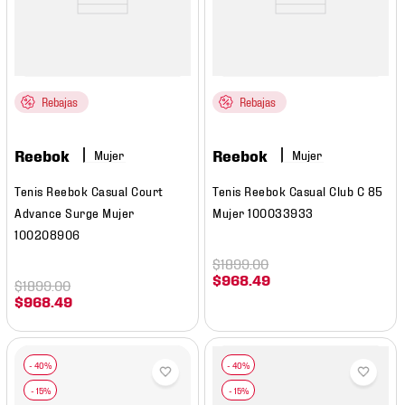
Rebajas
Rebajas
Reebok
Reebok
Mujer
Mujer
Tenis Reebok Casual Court
Tenis Reebok Casual Club C 85
Advance Surge Mujer
Mujer 100033933
100208906
$
1899
.
00
$
968
.
49
$
1899
.
00
$
968
.
49