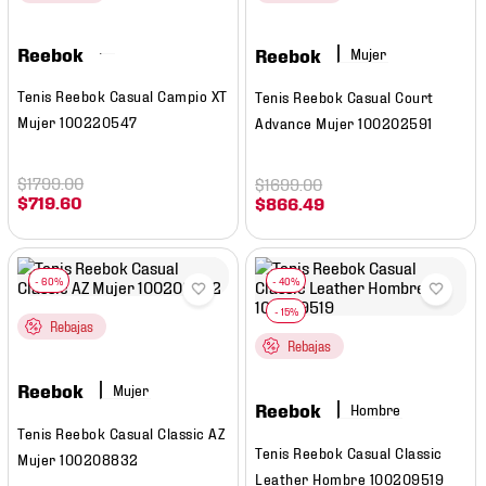
7
.
mochilas
8
.
chivas
Reebok
Reebok
Mujer
9
.
tenis niño
Tenis Reebok Casual Campio XT
Tenis Reebok Casual Court
Mujer 100220547
Advance Mujer 100202591
10
.
tenis nike
$
1799
.
00
$
1699
.
00
$
719
.
60
$
866
.
49
Rebajas
Rebajas
Reebok
Mujer
Reebok
Hombre
Tenis Reebok Casual Classic AZ
Tenis Reebok Casual Classic
Mujer 100208832
Leather Hombre 100209519