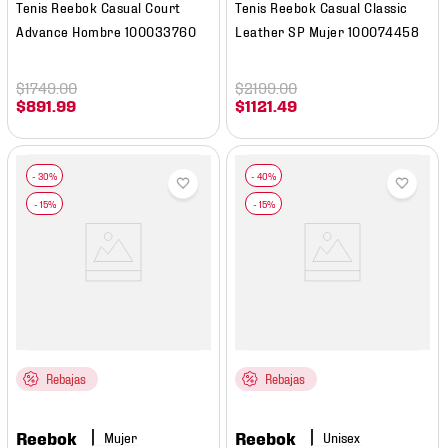
Tenis Reebok Casual Court
Tenis Reebok Casual Classic
Advance Hombre 100033760
Leather SP Mujer 100074458
$
1749
.
00
$
2199
.
00
$
891
.
99
$
1121
.
49
Rebajas
Rebajas
Reebok
Reebok
Mujer