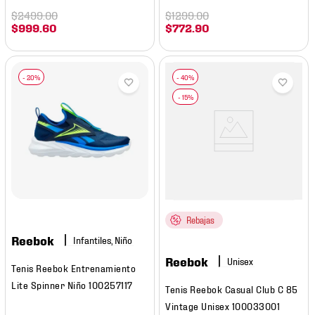
$
2499
.
00
$
1299
.
00
$
999
.
60
$
772
.
90
Rebajas
Reebok
Infantiles, Niño
Reebok
Tenis Reebok Entrenamiento
Lite Spinner Niño 100257117
Tenis Reebok Casual Club C 85
Vintage Unisex 100033001