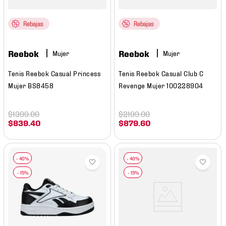
Rebajas
Rebajas
Reebok
Reebok
Mujer
Mujer
Tenis Reebok Casual Princess
Tenis Reebok Casual Club C
Mujer BS8458
Revenge Mujer 100228904
$
1399
.
00
$
2199
.
00
$
839
.
40
$
879
.
60