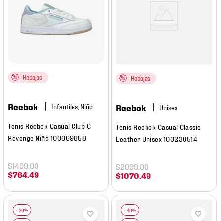
Rebajas
Rebajas
Reebok
Infantiles, Niño
Reebok
Tenis Reebok Casual Club C
Tenis Reebok Casual Classic
Revenge Niño 100069858
Leather Unisex 100230514
$
1499
.
00
$
2099
.
00
$
764
.
49
$
1070
.
49