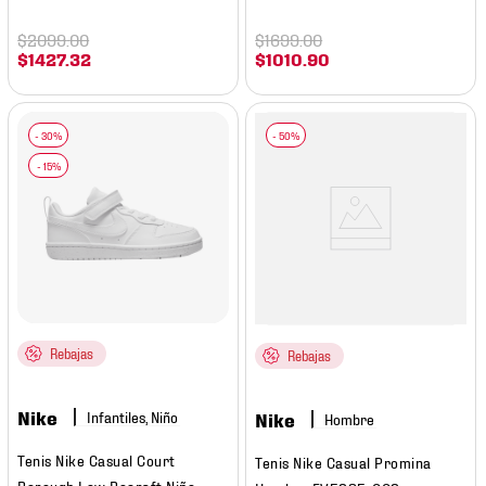
$
2099
.
00
$
1699
.
00
$
1427
.
32
$
1010
.
90
Rebajas
Rebajas
Nike
Infantiles, Niño
Nike
Hombre
Tenis Nike Casual Court
Tenis Nike Casual Promina
Borough Low Recraft Niño