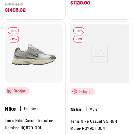
$
1129
.
90
$
2199
.
00
$
1495
.
32
Rebajas
Rebajas
Nike
Hombre
Nike
Mujer
Tenis Nike Casual Initiator
Tenis Nike Casual V5 RNR
Hombre HQ1179-001
Mujer HQ7901-004