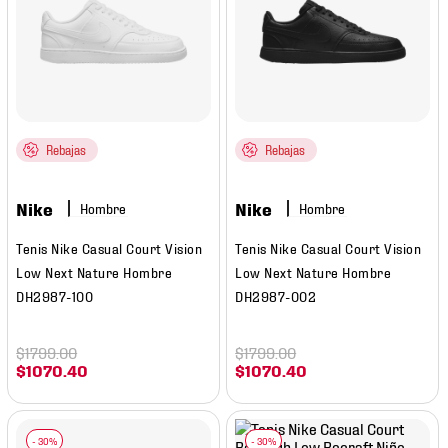
7
.
mochilas
8
.
chivas
9
.
tenis niño
10
.
tenis nike
Rebajas
Rebajas
Nike
Nike
Hombre
Hombre
Tenis Nike Casual Court Vision
Tenis Nike Casual Court Vision
Low Next Nature Hombre
Low Next Nature Hombre
DH2987-100
DH2987-002
$
1799
.
00
$
1799
.
00
$
1070
.
40
$
1070
.
40