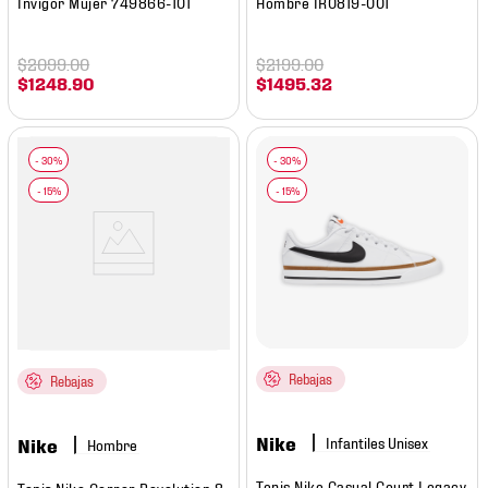
Invigor Mujer 749866-101
Hombre IR0819-001
$
2099
.
00
$
2199
.
00
$
1248
.
90
$
1495
.
32
Rebajas
Rebajas
Nike
Nike
Hombre
Tenis Nike Casual Court Legacy
Tenis Nike Correr Revolution 8