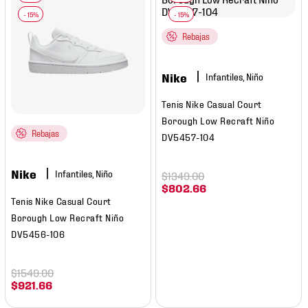
Rebajas
Nike
Infantiles, Niño
Tenis Nike Casual Court
Borough Low Recraft Niño
Rebajas
DV5457-104
Nike
Infantiles, Niño
$
1349
.
00
$
802
.
66
Tenis Nike Casual Court
Borough Low Recraft Niño
DV5456-106
$
1549
.
00
$
921
.
66