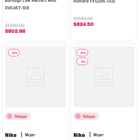
Hombre FV5285-002
DV5457-106
$
1649
.
00
$
824
.
50
$
1349
.
00
$
802
.
66
Rebajas
Rebajas
Nike
Nike
Mujer
Mujer