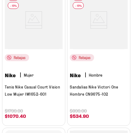
Rebajas
Rebajas
Nike
Nike
Mujer
Hombre
Tenis Nike Casual Court Vision
Sandalias Nike Victori One
Low Mujer IM1652-601
Hombre CN9675-102
$
1799
.
00
$
899
.
00
$
1070
.
40
$
534
.
90