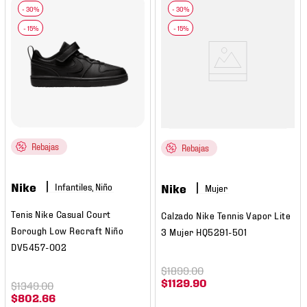
Rebajas
Rebajas
Nike
Infantiles, Niño
Nike
Mujer
Tenis Nike Casual Court
Calzado Nike Tennis Vapor Lite
Borough Low Recraft Niño
3 Mujer HQ5291-501
DV5457-002
$
1899
.
00
$
1129
.
90
$
1349
.
00
$
802
.
66