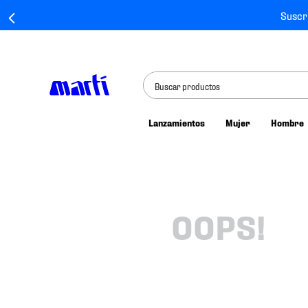
Suscr
Buscar productos
Lanzamientos
Mujer
Hombre
TÉRMINOS MÁS BUSCADOS
1
.
tenis mujer
2
.
tenis hombre
3
.
tenis
OOPS!
4
.
tenis futbol
5
.
jersey
6
.
mochila
7
.
mochilas