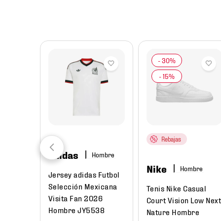
8
.
chivas
9
.
tenis niño
10
.
tenis nike
Rebajas
adidas
Hombre
Nike
Hombre
Jersey adidas Futbol
Selección Mexicana
Tenis Nike Casual
Visita Fan 2026
Court Vision Low Nex
Hombre JY5538
Nature Hombre