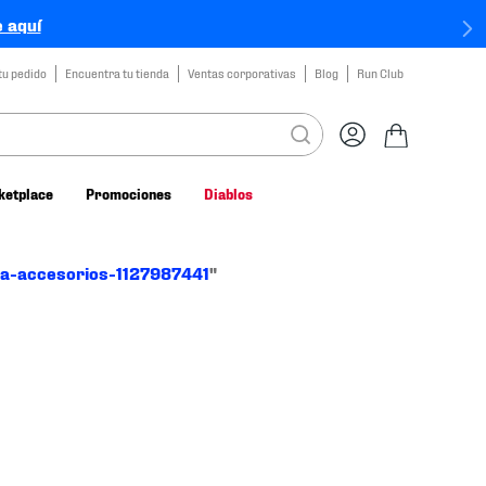
 aquí
tu pedido
Encuentra tu tienda
Ventas corporativas
Blog
Run Club
ketplace
Promociones
Diablos
a-accesorios-1127987441
"