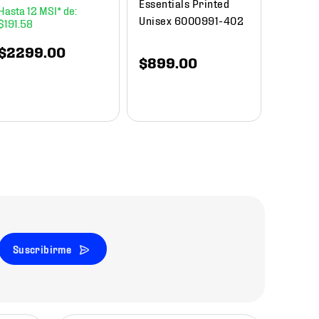
Essentials Printed
12
Unisex 6000991-402
$
191
.
58
$
1649
.
00
$
840
$
2299
.
00
$
899
.
00
Suscribirme