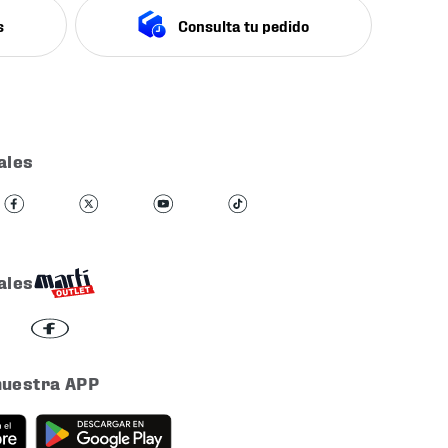
s
Consulta tu pedido
ales
ales
nuestra APP