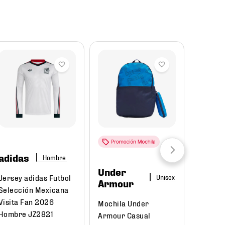
Reba
adidas
Hombre
Under
Puma
Jersey adidas Futbol
Armour
Selección Mexicana
Tenis P
Visita Fan 2026
Mochila Under
Court C
Hombre JZ2821
Armour Casual
395018