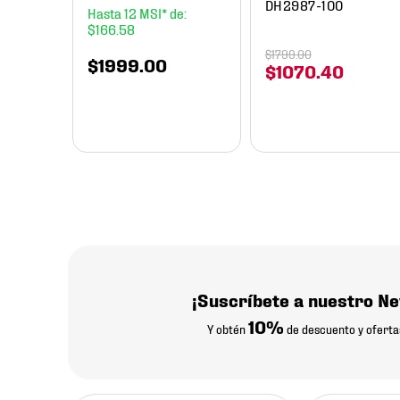
DH2987-100
12
$
166
.
58
$
1799
.
00
$
1999
.
00
$
1070
.
40
¡Suscríbete a nuestro Ne
10%
Y obtén
de descuento y oferta