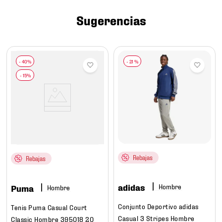
7
.
mochilas
Sugerencias
8
.
chivas
9
.
tenis niño
10
.
tenis nike
-
21 %
Rebajas
Rebajas
adidas
Hombre
Puma
Hombre
Conjunto Deportivo adidas
Tenis Puma Casual Court
Casual 3 Stripes Hombre
Classic Hombre 395018 20