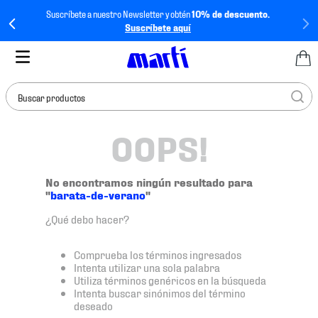
Suscríbete a nuestro Newsletter y obtén
10% de descuento.
Suscríbete aquí
Buscar productos
OOPS!
TÉRMINOS MÁS
BUSCADOS
1
.
tenis mujer
No encontramos ningún resultado para
"
barata-de-verano
"
2
.
tenis hombre
¿Qué debo hacer?
3
.
tenis
4
.
tenis futbol
Comprueba los términos ingresados
Intenta utilizar una sola palabra
5
.
mochila
Utiliza términos genéricos en la búsqueda
Intenta buscar sinónimos del término
6
.
jersey
deseado