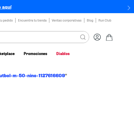
 aquí
tu pedido
Encuentra tu tienda
Ventas corporativas
Blog
Run Club
ketplace
Promociones
Diablos
-futbol-m-50-nino-1127616609
"