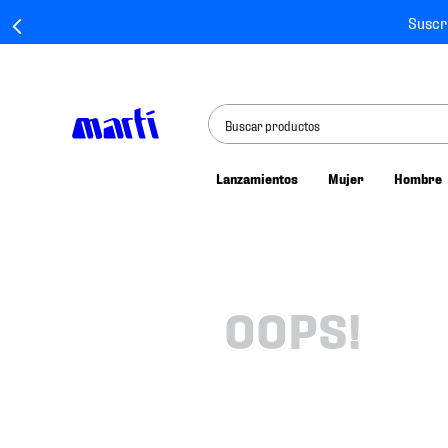
Suscr
Buscar productos
Lanzamientos
Mujer
Hombre
TÉRMINOS MÁS BUSCADOS
1
.
tenis mujer
2
.
tenis hombre
3
.
tenis
OOPS!
4
.
jersey
5
.
tenis futbol
6
.
mochila
7
.
chivas