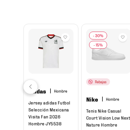
8
.
mochilas
9
.
tenis niño
10
.
tenis nike
Rebajas
adidas
Hombre
Nike
Hombre
Jersey adidas Futbol
Selección Mexicana
Tenis Nike Casual
Visita Fan 2026
Court Vision Low Nex
Hombre JY5538
Nature Hombre