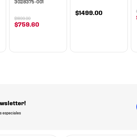
3028375-001
$
1499
.
00
$
1899
.
00
$
759
.
60
wsletter!
s especiales