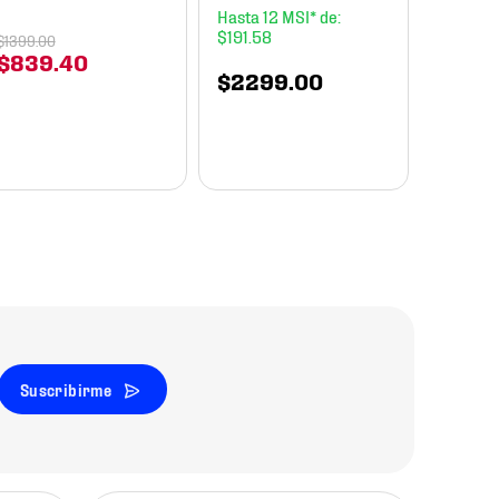
Essenti
12
Unisex
$
191
.
58
$
1399
.
00
$
839
.
40
$
2299
.
00
$
899
Suscribirme