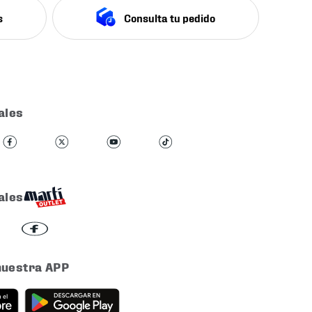
s
Consulta tu pedido
ales
ales
nuestra APP