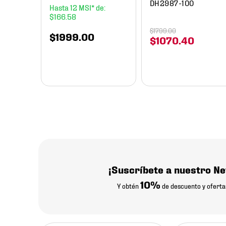
DH2987-100
12
$
166
.
58
$
1799
.
00
$
1999
.
00
$
1070
.
40
¡Suscríbete a nuestro Ne
10%
Y obtén
de descuento y oferta