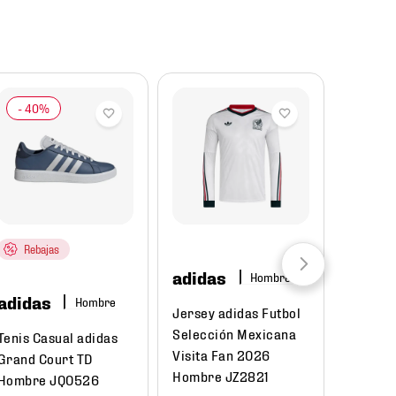
Rebajas
adidas
Hombre
adidas
Unde
Hombre
Jersey adidas Futbol
Armo
Selección Mexicana
Tenis Casual adidas
Visita Fan 2026
Mochil
Grand Court TD
Hombre JZ2821
Armour
Hombre JQ0526