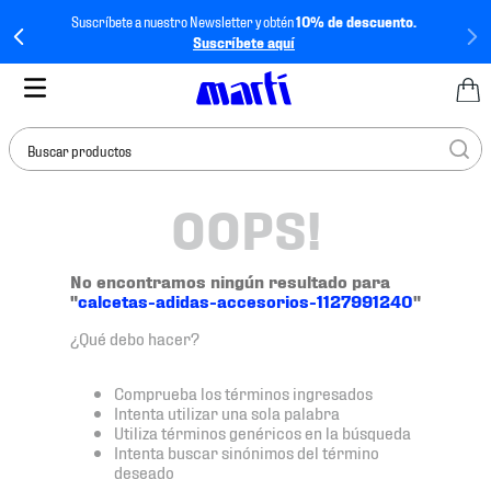
Suscríbete a nuestro Newsletter y obtén
10% de descuento.
Suscríbete aquí
Buscar productos
OOPS!
TÉRMINOS MÁS
BUSCADOS
1
.
tenis mujer
No encontramos ningún resultado para
"
calcetas-adidas-accesorios-1127991240
"
2
.
tenis hombre
¿Qué debo hacer?
3
.
tenis
4
.
tenis futbol
Comprueba los términos ingresados
Intenta utilizar una sola palabra
5
.
mochila
Utiliza términos genéricos en la búsqueda
Intenta buscar sinónimos del término
6
.
jersey
deseado