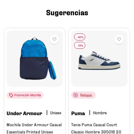
7
.
mochilas
Sugerencias
8
.
tenis niño
9
.
chivas
10
.
tenis nike
Rebajas
Under Armour
Puma
Hombre
Mochila Under Armour Casual
Tenis Puma Casual Court
Essentials Printed Unisex
Classic Hombre 395018 20