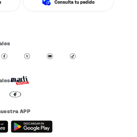
s
Consulta tu pedido
ales
ales
nuestra APP