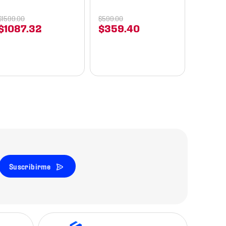
$
1599
.
00
$
599
.
00
$
1087
.
32
$
359
.
40
Suscribirme