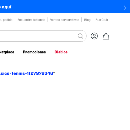
 aquí
tu pedido
Encuentra tu tienda
Ventas corporativas
Blog
Run Club
ketplace
Promociones
Diablos
asics-tennis-1127978346
"