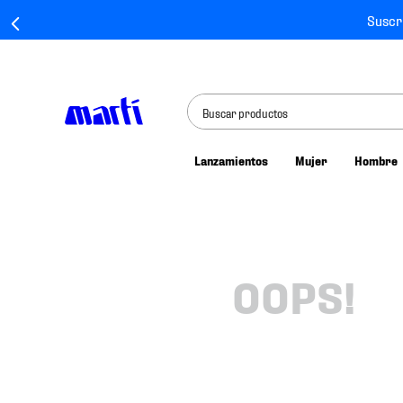
Suscr
Buscar productos
Lanzamientos
Mujer
Hombre
TÉRMINOS MÁS BUSCADOS
1
.
tenis mujer
2
.
tenis hombre
3
.
tenis
OOPS!
4
.
tenis futbol
5
.
jersey
6
.
mochila
7
.
mochilas