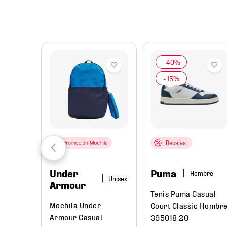
8
.
chivas
9
.
tenis niño
10
.
tenis nike
Rebajas
Under
Puma
mbre
Hombre
Armour
ma
Tenis Puma Casual
Mochila Under
W
Court Classic Hombr
Armour Casual
Hombre
395018 20