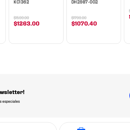
KC1362
DH2987-002
$
1599
.
00
$
1799
.
00
$
1263
.
00
$
1070
.
40
wsletter!
s especiales