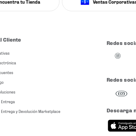
ncuentra tu Tienda
Ventas Corporativa
l Cliente
Redes soci
ativas
ectrónica
cuentes
Redes soci
go
oluciones
 Entrega
Descarga 
 Entrega y Devolución Marketplace