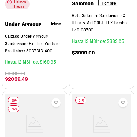
Últimas
Salomon
Hombre
Piezas
Bota Salomon Senderismo X
Ultra 5 Mid GORE-TEX Hombre
Under Armour
L49103700
Calzado Under Armour
12
$
333
.
25
Senderismo Fat Tire Venture
Pro Unisex 3027212-400
$
3999
.
00
12
$
169
.
95
$
3999
.
00
$
2039
.
49
-
31 %