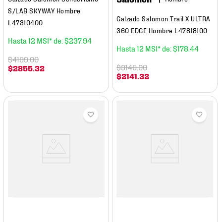
S/LAB SKYWAY Hombre
Calzado Salomon Trail X ULTRA
L47310400
360 EDGE Hombre L47818100
12
$
237
.
94
12
$
178
.
44
$
4199
.
00
$
3149
.
00
$
2855
.
32
$
2141
.
32