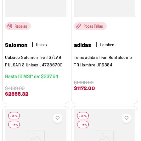
Rebajas
Pocas Tallas
Salomon
adidas
Hombre
Calzado Salomon Trail S/LAB
Tenis adidas Trail Runfalcon 5
PULSAR 3 Unisex L47386700
TR Hombre JR5384
12
$
237
.
94
$
1699
.
00
$
4199
.
00
$
1172
.
00
$
2855
.
32