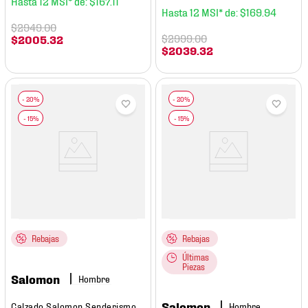
12
$
167
.
11
12
$
169
.
94
$
2949
.
00
$
2999
.
00
$
2005
.
32
$
2039
.
32
Rebajas
Rebajas
Últimas
Piezas
Salomon
Hombre
Salomon
Calzado Salomon Senderismo
Hombre