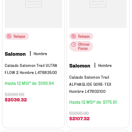
Rebajas
Rebajas
Últimas
Piezas
Salomon
Hombre
Salomon
Calzado Salomon Trail ULTRA
Hombre
FLOW 2 Hombre L47883500
Calzado Salomon Trail
12
$
169
.
94
ALPHAGLIDE GORE-TEX
Hombre L47802100
$
2999
.
00
$
2039
.
32
12
$
175
.
61
$
3099
.
00
$
2107
.
32