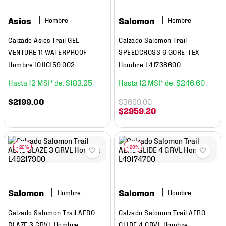
7
.
mochilas
Asics
Salomon
Hombre
Hombre
8
.
chivas
Calzado Asics Trail GEL-
Calzado Salomon Trail
9
.
tenis niño
VENTURE 11 WATERPROOF
SPEEDCROSS 6 GORE-TEX
10
.
tenis nike
Hombre 1011C159.002
Hombre L41738600
12
$
183
.
25
12
$
246
.
60
$
2199
.
00
$
3699
.
00
$
2959
.
20
Salomon
Salomon
Hombre
Hombre
Calzado Salomon Trail AERO
Calzado Salomon Trail AERO
BLAZE 3 GRVL Hombre
GLIDE 4 GRVL Hombre