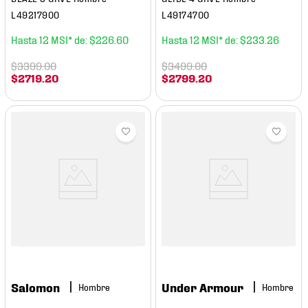
L49217900
L49174700
12
$
226
.
60
12
$
233
.
26
$
3399
.
00
$
3499
.
00
$
2719
.
20
$
2799
.
20
Salomon
Under Armour
Hombre
Hombre