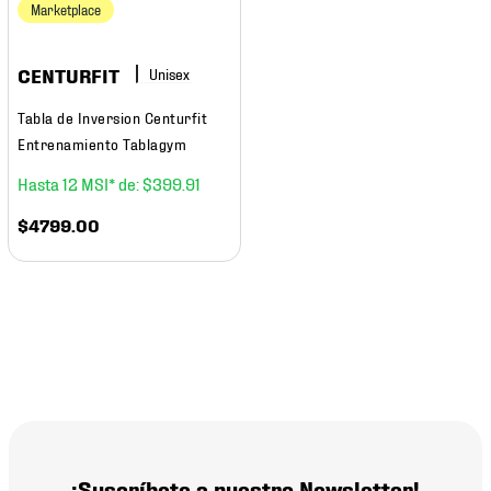
7
.
mochilas
Marketplace
8
.
chivas
CENTURFIT
9
.
tenis niño
Tabla de Inversion Centurfit
10
.
tenis nike
Entrenamiento Tablagym
12
$
399
.
91
$
4799
.
00
¡Suscríbete a nuestro Newsletter!