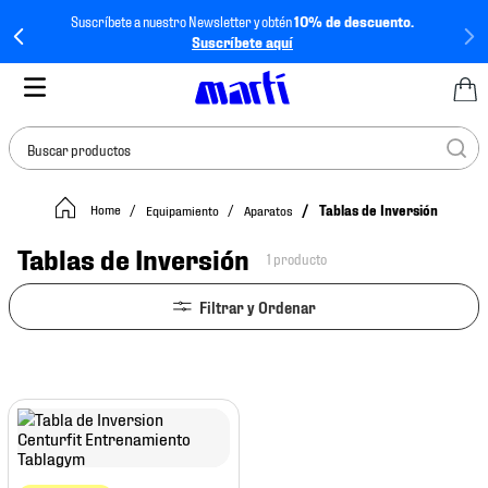
Suscríbete a nuestro Newsletter y obtén
10% de descuento.
Suscríbete aquí
Buscar productos
Equipamiento
Aparatos
Tablas de Inversión
TÉRMINOS MÁS
BUSCADOS
Tablas de Inversión
1
producto
1
.
tenis mujer
2
.
tenis hombre
3
.
tenis
4
.
tenis futbol
5
.
jersey
6
.
mochila