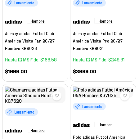
7
.
mochilas
Lanzamiento
Lanzamiento
8
.
chivas
adidas
adidas
Hombre
Hombre
9
.
tenis niño
Jersey adidas Futbol Club
Jersey adidas Futbol Club
10
.
tenis nike
América Visita Fan 26/27
América Visita Pro 26/27
Hombre KB9023
Hombre KB9021
12
$
166
.
58
12
$
249
.
91
$
1999
.
00
$
2999
.
00
Lanzamiento
Lanzamiento
adidas
Hombre
adidas
Hombre
Polo adidas Futbol América