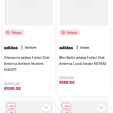
Rebajas
Rebajas
adidas
adidas
Hombre
Chamarra adidas Futbol Club
Mini Balón adidas Futbol Club
América Anthem Hombre
América Local Unisex KS7942
KC5077
$
399
.
00
$
199
.
50
$
1899
.
00
$
1291
.
32