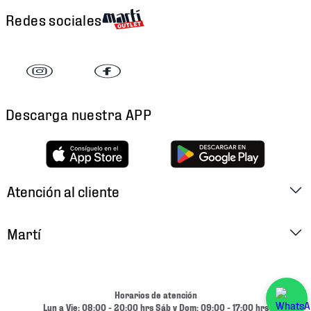
Redes sociales
Descarga nuestra APP
Atención al cliente
Factura Electrónica
Martí
Preguntas Frecuentes
Historia
Métodos de Pago
Ubica tu Tienda
Horarios de atención
Cambios y Devoluciones
Lun a Vie: 08:00 - 20:00 hrs Sáb y Dom: 09:00 - 17:00 hrs