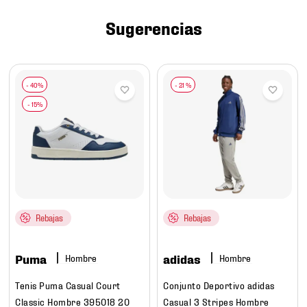
7
.
mochilas
Sugerencias
8
.
chivas
9
.
tenis niño
10
.
tenis nike
-
21 %
Rebajas
Rebajas
Puma
adidas
Hombre
Hombre
Tenis Puma Casual Court
Conjunto Deportivo adidas
Classic Hombre 395018 20
Casual 3 Stripes Hombre