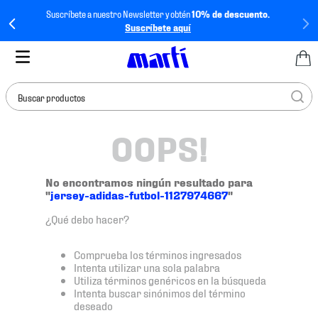
Suscríbete a nuestro Newsletter y obtén
10% de descuento.
Suscríbete aquí
Buscar productos
OOPS!
TÉRMINOS MÁS
BUSCADOS
1
.
tenis mujer
No encontramos ningún resultado para
"
jersey-adidas-futbol-1127974667
"
2
.
tenis hombre
¿Qué debo hacer?
3
.
tenis
4
.
tenis futbol
Comprueba los términos ingresados
Intenta utilizar una sola palabra
5
.
jersey
Utiliza términos genéricos en la búsqueda
Intenta buscar sinónimos del término
6
.
mochila
deseado