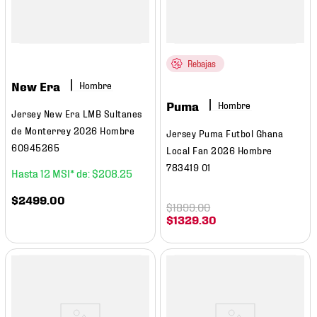
Rebajas
New Era
Hombre
Puma
Hombre
Jersey New Era LMB Sultanes
de Monterrey 2026 Hombre
Jersey Puma Futbol Ghana
60945265
Local Fan 2026 Hombre
783419 01
12
$
208
.
25
$
2499
.
00
$
1899
.
00
$
1329
.
30