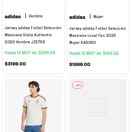
adidas
Hombre
adidas
Mujer
Jersey adidas Futbol Selección
Jersey adidas Futbol Selección
Mexicana Visita Authentic
Mexicana Local Fan 2026
2026 Hombre JZ2769
Mujer KA6060
12
$
266
.
58
12
$
166
.
58
$
3199
.
00
$
1999
.
00