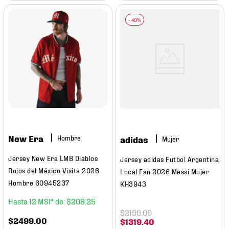
New Era
Hombre
adidas
Mujer
Jersey New Era LMB Diablos
Jersey adidas Futbol Argentina
Rojos del México Visita 2026
Local Fan 2026 Messi Mujer
Hombre 60945237
KH3943
12
$
208
.
25
$
2199
.
00
$
2499
.
00
$
1319
.
40