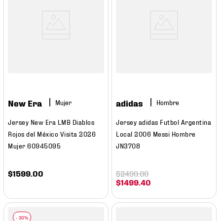
New Era
adidas
Mujer
Hombre
Jersey New Era LMB Diablos
Jersey adidas Futbol Argentina
Rojos del México Visita 2026
Local 2006 Messi Hombre
Mujer 60945095
JN3708
$
1599
.
00
$
2499
.
00
$
1499
.
40