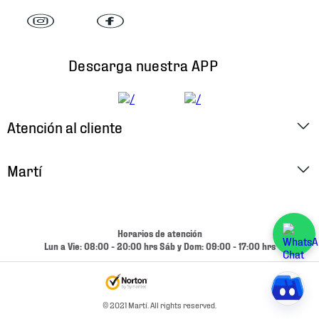
Descarga nuestra APP
Atención al cliente
Factura Electrónica
Martí
Preguntas Frecuentes
Historia
Métodos de Pago
Ubica tu Tienda
Horarios de atención
Cambios y Devoluciones
Lun a Vie: 08:00 - 20:00 hrs Sáb y Dom: 09:00 - 17:00 hrs
Aviso de Privacidad
Contacto
Términos y Condiciones
Condiciones de Entrega
© 2021 Martí. All rights reserved.
Promociones