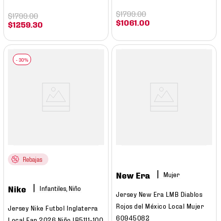
$
1799
.
00
$
1799
.
00
$
1061
.
00
$
1259
.
30
Rebajas
New Era
Mujer
Nike
Infantiles, Niño
Jersey New Era LMB Diablos
Rojos del México Local Mujer
Jersey Nike Futbol Inglaterra
60945082
Local Fan 2026 Niño IB5111-100