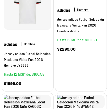
7
.
mochilas
adidas
Hombre
8
.
chivas
Jersey adidas Futbol Selección
9
.
tenis niño
Mexicana Visita Fan 2026
10
.
tenis nike
Hombre JZ2821
12
$
191
.
58
adidas
Hombre
$
2299
.
00
Jersey adidas Futbol Selección
Mexicana Visita Fan 2026
Hombre JY5538
12
$
166
.
58
$
1999
.
00