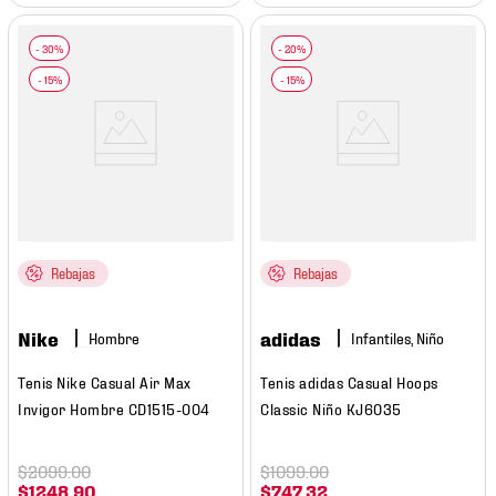
Rebajas
Rebajas
Nike
adidas
Hombre
Infantiles, Niño
Tenis Nike Casual Air Max
Tenis adidas Casual Hoops
Invigor Hombre CD1515-004
Classic Niño KJ6035
$
2099
.
00
$
1099
.
00
$
1248
.
90
$
747
.
32