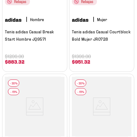
Rebajas
Rebajas
adidas
adidas
Hombre
Mujer
Tenis adidas Casual Break
Tenis adidas Casual Courtblock
Start Hombre JQ9571
Bold Mujer JR0728
$
1299
.
00
$
1399
.
00
$
883
.
32
$
951
.
32