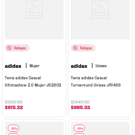
Rebajas
Rebajas
adidas
adidas
Mujer
Tenis adidas Casual
Tenis adidas Casual
Ultimashow 2.0 Mujer JS2602
Turnaround Unisex JR1469
$
1199
.
00
$
1449
.
00
$
815
.
32
$
985
.
32