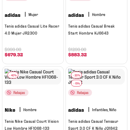
7
.
chivas
8
.
mochilas
adidas
adidas
Mujer
Hombre
9
.
tenis niño
Tenis adidas Casual Lite Racer
Tenis adidas Casual Break
4.0 Mujer JR2300
Start Hombre KJ6643
10
.
tenis nike
$
999
.
00
$
1299
.
00
$
679
.
32
$
883
.
32
Rebajas
Rebajas
Nike
adidas
Hombre
Infantiles, Niño
Tenis Nike Casual Court Vision
Tenis adidas Casual Tensaur
Low Hombre HF1068-133
Sport 3.0 CF K Niño JQ1842