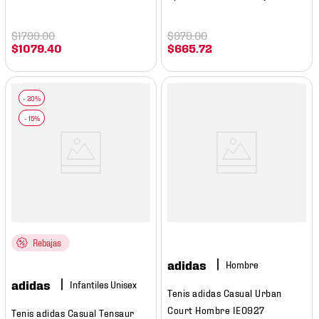
$
1799
.
00
$
979
.
00
$
1079
.
40
$
665
.
72
Rebajas
adidas
Hombre
adidas
Tenis adidas Casual Urban
Court Hombre IE0927
Tenis adidas Casual Tensaur