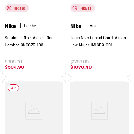
Rebajas
Rebajas
Nike
Nike
Hombre
Mujer
Sandalias Nike Victori One
Tenis Nike Casual Court Vision
Hombre CN9675-102
Low Mujer IM1652-601
$
899
.
00
$
1799
.
00
$
534
.
90
$
1070
.
40