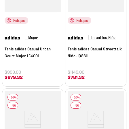
Rebajas
Rebajas
adidas
adidas
Mujer
Infantiles, Niño
Tenis adidas Casual Urban
Tenis adidas Casual Streettalk
Court Mujer IF4091
Niño JQ8611
$
999
.
00
$
1149
.
00
$
679
.
32
$
781
.
32