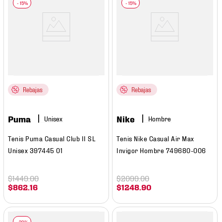
Rebajas
Rebajas
Puma
Nike
Hombre
Tenis Puma Casual Club II SL
Tenis Nike Casual Air Max
Unisex 397445 01
Invigor Hombre 749680-006
$
1449
.
00
$
2099
.
00
$
862
.
16
$
1248
.
90