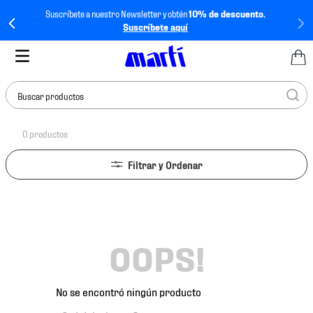
Suscríbete a nuestro Newsletter y obtén
10% de descuento.
Suscríbete aquí
Buscar productos
0
productos
TÉRMINOS MÁS
BUSCADOS
1
.
tenis mujer
2
.
tenis hombre
3
.
tenis
OOPS!
4
.
tenis futbol
5
.
mochila
No se encontró ningún producto
6
.
jersey