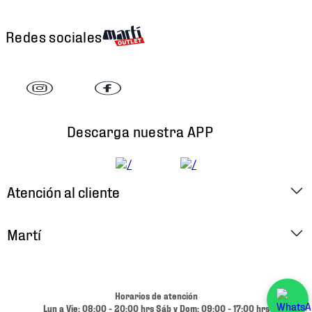
Redes sociales
Descarga nuestra APP
Atención al cliente
Factura Electrónica
Martí
Preguntas Frecuentes
Historia
Métodos de Pago
Ubica tu Tienda
Horarios de atención
Cambios y Devoluciones
Lun a Vie: 08:00 - 20:00 hrs Sáb y Dom: 09:00 - 17:00 hrs