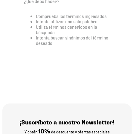
¿Qué debo hacer?
7
.
mochilas
8
.
chivas
Comprueba los términos ingresados
Intenta utilizar una sola palabra
9
.
tenis niño
Utiliza términos genéricos en la
búsqueda
10
.
tenis nike
Intenta buscar sinónimos del término
deseado
¡Suscríbete a nuestro Newsletter!
10%
Y obtén
de descuento y ofertas especiales