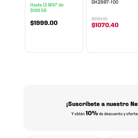
DH2987-100
12
$
166
.
58
$
1799
.
00
$
1999
.
00
$
1070
.
40
¡Suscríbete a nuestro Ne
10%
Y obtén
de descuento y oferta