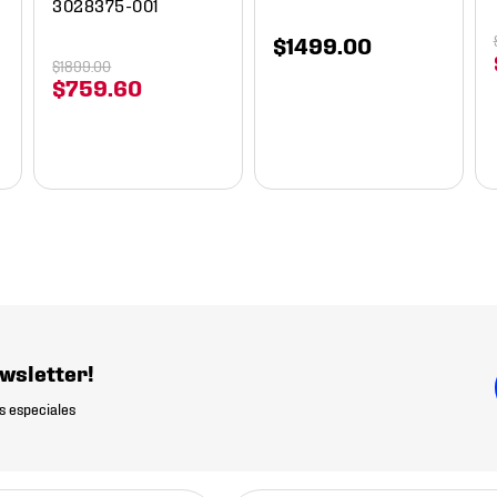
3028375-001
$
1499
.
00
$
1899
.
00
$
759
.
60
wsletter!
s especiales