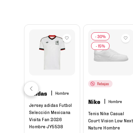
8
.
mochilas
9
.
tenis niño
10
.
tenis nike
Rebajas
adidas
Hombre
Nike
Hombre
Jersey adidas Futbol
Selección Mexicana
Tenis Nike Casual
Visita Fan 2026
Court Vision Low Nex
Hombre JY5538
Nature Hombre