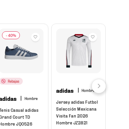
Rebajas
adidas
Hombre
adidas
Unde
Hombre
Jersey adidas Futbol
Armo
Selección Mexicana
Tenis Casual adidas
Visita Fan 2026
Mochil
Grand Court TD
Hombre JZ2821
Armour
Hombre JQ0526