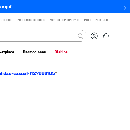
 aquí
tu pedido
Encuentra tu tienda
Ventas corporativas
Blog
Run Club
ketplace
Promociones
Diablos
didas-casual-1127988185
"