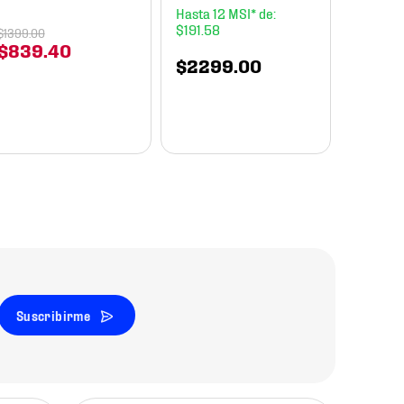
Essenti
12
Unisex
$
191
.
58
$
1399
.
00
$
839
.
40
$
2299
.
00
$
899
Suscribirme