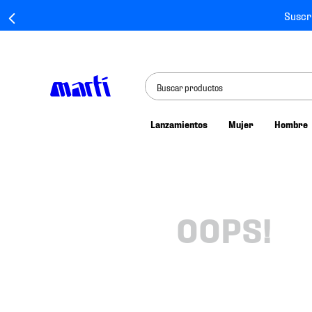
Suscr
Buscar productos
Lanzamientos
Mujer
Hombre
TÉRMINOS MÁS BUSCADOS
1
.
tenis mujer
2
.
tenis hombre
3
.
tenis
OOPS!
4
.
tenis futbol
5
.
jersey
6
.
mochila
7
.
chivas