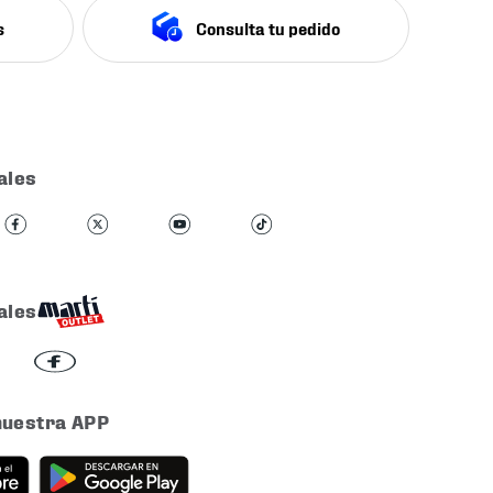
s
Consulta tu pedido
ales
ales
nuestra APP