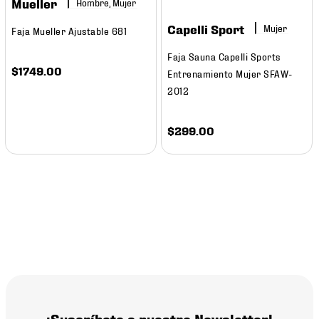
Mueller
Hombre, Mujer
7
.
mochilas
Capelli Sport
Mujer
Faja Mueller Ajustable 681
8
.
chivas
Faja Sauna Capelli Sports
9
.
tenis niño
$
1749
.
00
Entrenamiento Mujer SFAW-
10
.
tenis nike
2012
$
299
.
00
¡Suscríbete a nuestro Newsletter!