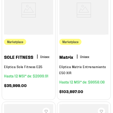
Marketplace
Marketplace
SOLE FITNESS
Matrix
Elíptica Sole Fitness E25
Elíptica Matrix Entrenamiento
E50 XIR
12
$
2999
.
91
12
$
8658
.
08
$
35
,
999
.
00
$
103
,
897
.
00