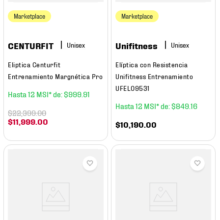
Marketplace
Marketplace
CENTURFIT
Unifitness
Eliptica Centurfit
Elíptica con Resistencia
Entrenamiento Margnética Pro
Unifitness Entrenamiento
UFEL09531
12
$
999
.
91
12
$
849
.
16
$
22
,
399
.
00
$
11
,
999
.
00
$
10
,
190
.
00