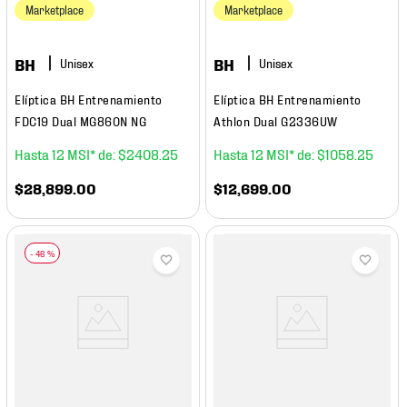
Marketplace
Marketplace
BH
BH
Elíptica BH Entrenamiento
Elíptica BH Entrenamiento
FDC19 Dual MG860N NG
Athlon Dual G2336UW
12
$
2408
.
25
12
$
1058
.
25
$
28
,
899
.
00
$
12
,
699
.
00
-
46 %