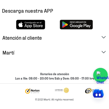
Descarga nuestra APP
Atención al cliente
Factura Electrónica
Martí
Preguntas Frecuentes
Historia
Métodos de Pago
Ubica tu Tienda
Horarios de atención
Cambios y Devoluciones
Lun a Vie: 08:00 - 20:00 hrs Sáb y Dom: 09:00 - 17:00 hrs
Aviso de Privacidad
Contacto
Términos y Condiciones
Condiciones de Entrega
© 2021 Martí. All rights reserved.
Promociones
Condiciones de Entrega y Devolución Marketplace