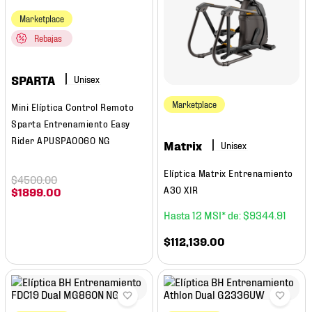
7
.
mochilas
Marketplace
8
.
chivas
Rebajas
9
.
tenis niño
SPARTA
10
.
tenis nike
Marketplace
Mini Elíptica Control Remoto
Sparta Entrenamiento Easy
Rider APUSPA0060 NG
Matrix
Elíptica Matrix Entrenamiento
$
4500
.
00
A30 XIR
$
1899
.
00
12
$
9344
.
91
$
112
,
139
.
00