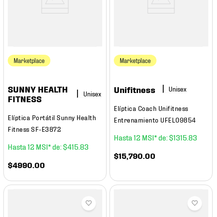
Marketplace
Marketplace
SUNNY HEALTH
Unifitness
FITNESS
Elíptica Coach Unifitness
Elíptica Portátil Sunny Health
Entrenamiento UFEL09854
Fitness SF-E3872
12
$
1315
.
83
12
$
415
.
83
$
15
,
790
.
00
$
4990
.
00