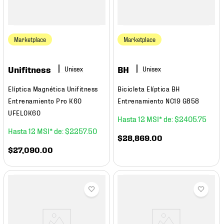
Marketplace
Marketplace
Unifitness
BH
Elíptica Magnética Unifitness
Bicicleta Elíptica BH
Entrenamiento Pro K60
Entrenamiento NC19 G858
UFEL0K60
12
$
2405
.
75
12
$
2257
.
50
$
28
,
869
.
00
$
27
,
090
.
00