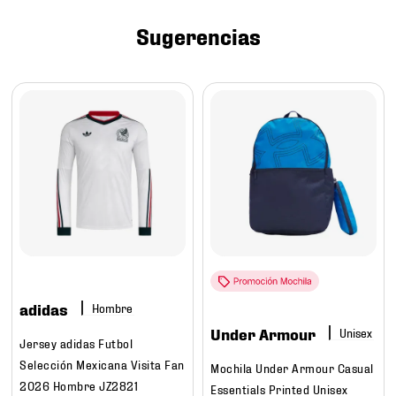
7
.
mochilas
Sugerencias
8
.
chivas
9
.
tenis niño
10
.
tenis nike
adidas
Hombre
Under Armour
Jersey adidas Futbol
Selección Mexicana Visita Fan
Mochila Under Armour Casual
2026 Hombre JZ2821
Essentials Printed Unisex