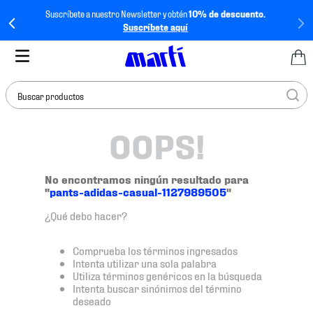
Suscríbete a nuestro Newsletter y obtén
10% de descuento.
Suscríbete aquí
Buscar productos
OOPS!
TÉRMINOS MÁS
BUSCADOS
1
.
tenis mujer
No encontramos ningún resultado para
"
pants-adidas-casual-1127989505
"
2
.
tenis hombre
¿Qué debo hacer?
3
.
tenis
4
.
tenis futbol
Comprueba los términos ingresados
Intenta utilizar una sola palabra
5
.
mochila
Utiliza términos genéricos en la búsqueda
Intenta buscar sinónimos del término
6
.
jersey
deseado